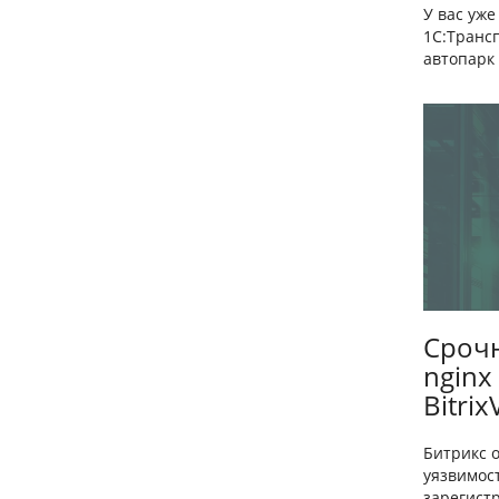
У вас уж
1С:Транс
автопарк 
Срочн
nginx
Bitri
Битрикс о
уязвимост
зарегистр