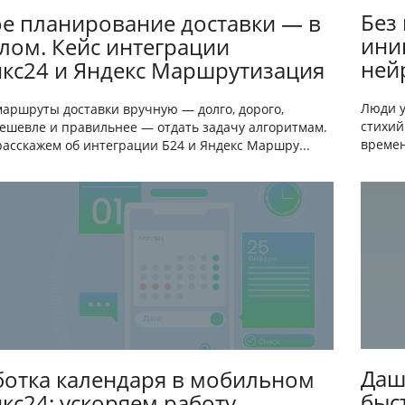
Без
е планирование доставки — в
ини
ом. Кейс интеграции
ней
кс24 и Яндекс Маршрутизация
Люди у
маршруты доставки вручную — долго, дорого,
стихий
Дешевле и правильнее — отдать задачу алгоритмам.
времен
расскажем об интеграции Б24 и Яндекс Маршру...
Даш
отка календаря в мобильном
быс
кс24: ускоряем работу