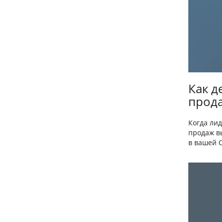
Как д
прода
Когда ли
продаж вы
в вашей C