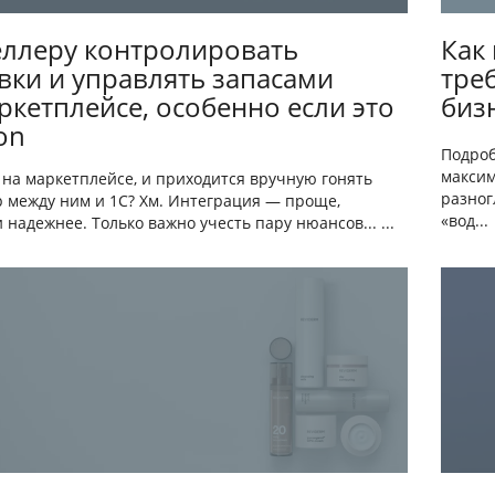
еллеру контролировать
Как
вки и управлять запасами
тре
ркетплейсе, особенно если это
биз
on
Подроб
максим
 на маркетплейсе, и приходится вручную гонять
разног
р между ним и 1С? Хм. Интеграция — проще,
«вод...
 надежнее. Только важно учесть пару нюансов... ...