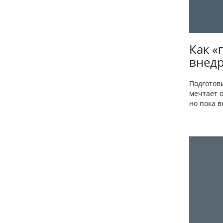
Как «
внедр
Подготови
мечтает 
но пока в