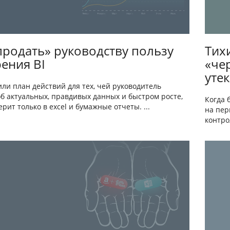
продать» руководству пользу
Тих
ения BI
«че
уте
ли план действий для тех, чей руководитель
об актуальных, правдивых данных и быстром росте,
Когда 
ерит только в excel и бумажные отчеты. ...
на пер
контро