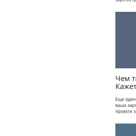
Чем т
Кажет
Еще один
ваша зарп
проекте з