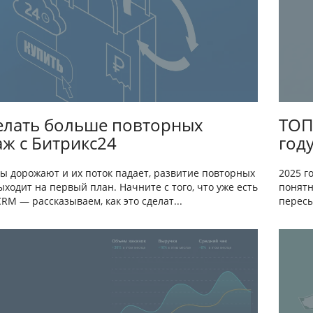
елать больше повторных
ТОП
ж с Битрикс24
год
ды дорожают и их поток падает, развитие повторных
2025 г
ходит на первый план. Начните с того, что уже есть
понятн
RM — рассказываем, как это сделат...
пересы