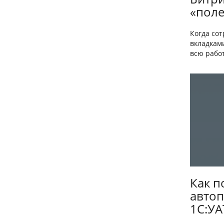
«поле
Когда со
вкладкам
всю работ
Как п
автоп
1С:УА