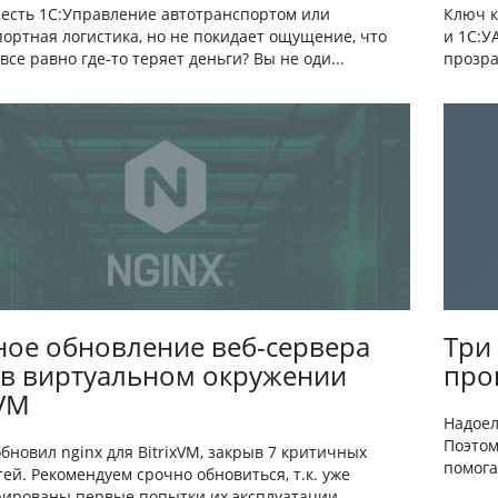
Ключ к
е есть 1С:Управление автотранспортом или
и 1С:У
портная логистика, но не покидает ощущение, что
прозра
все равно где-то теряет деньги? Вы не оди...
Три
ое обновление веб-сервера
про
 в виртуальном окружении
xVM
Надоел
Поэтом
бновил nginx для BitrixVM, закрыв 7 критичных
помога
ей. Рекомендуем срочно обновиться, т.к. уже
ированы первые попытки их эксплуатации. ...