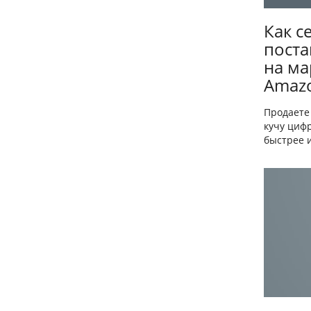
Как с
поста
на ма
Amaz
Продаете
кучу циф
быстрее и