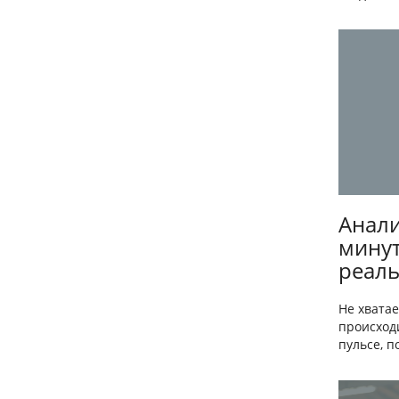
Анали
минут
реаль
Не хвата
происходи
пульсе, п