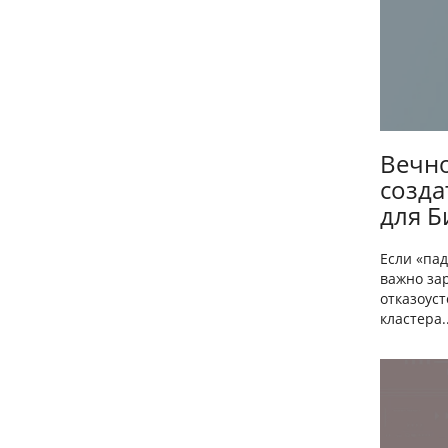
Вечно
созда
для Б
Если «па
важно за
отказоус
кластера..