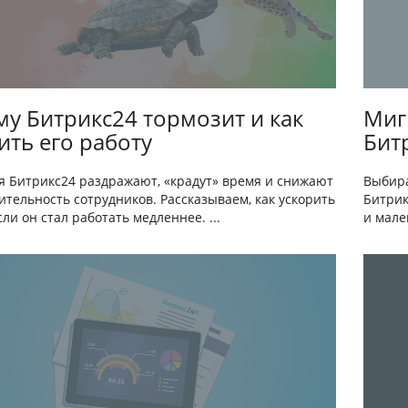
у Битрикс24 тормозит и как
Миг
ить его работу
Бит
я Битрикс24 раздражают, «крадут» время и снижают
Выбира
тельность сотрудников. Рассказываем, как ускорить
Битрик
сли он стал работать медленнее. ...
и мале