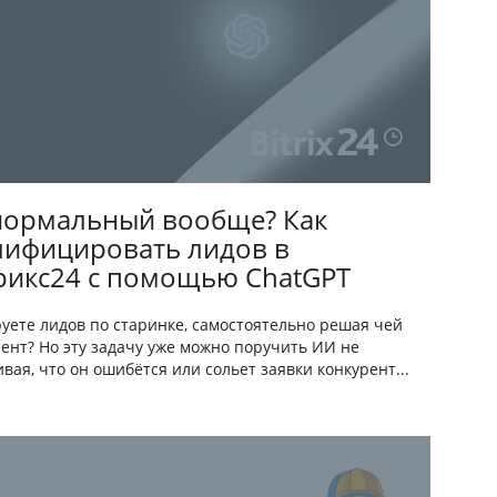
нормальный вообще? Как
лифицировать лидов в
рикс24 с помощью ChatGPT
уете лидов по старинке, самостоятельно решая чей
иент? Но эту задачу уже можно поручить ИИ не
вая, что он ошибётся или сольет заявки конкурент...