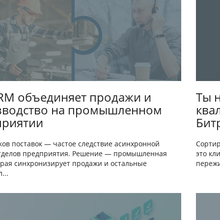
RM объединяет продажи и
Ты 
зводство на промышленном
ква
приятии
Бит
ков поставок — частое следствие асинхронной
Сортир
тделов предприятия. Решение — промышленная
это кл
орая синхронизирует продажи и остальные
пережи
...