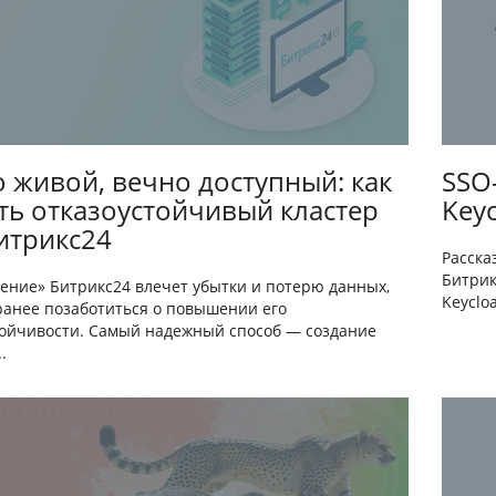
 живой, вечно доступный: как
SSO
ть отказоустойчивый кластер
Keyc
итрикс24
Расска
Битрик
дение» Битрикс24 влечет убытки и потерю данных,
Keyclo
ранее позаботиться о повышении его
тойчивости. Самый надежный способ — создание
.