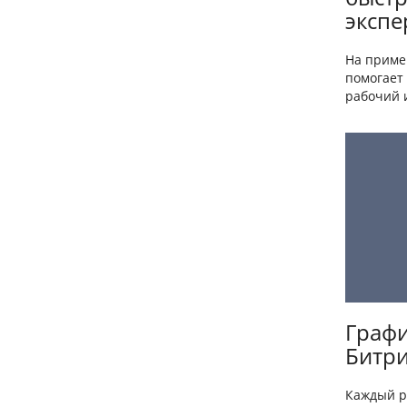
экспе
На приме
помогает 
рабочий и
Графи
Битри
Каждый р