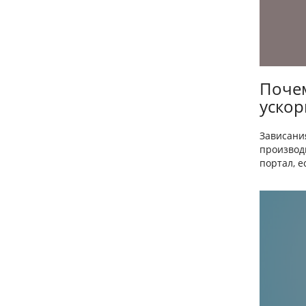
Почем
ускор
Зависани
производи
портал, е