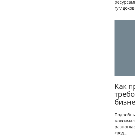
ресурсами
гуглдоков
Как п
требо
бизне
Подробны
максимал
разноглас
«вод...