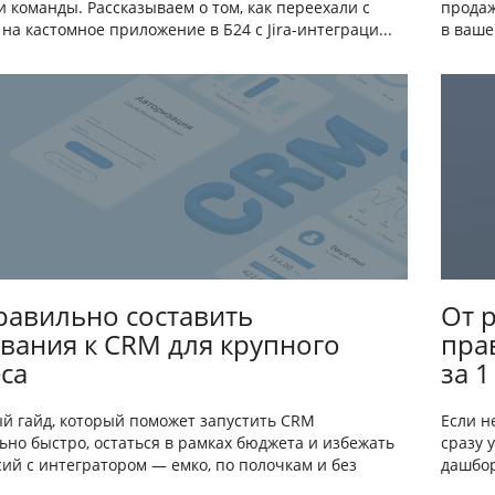
 команды. Рассказываем о том, как переехали с
продаж
 на кастомное приложение в Б24 с Jira-интеграци...
в ваше
равильно составить
От 
вания к CRM для крупного
пра
са
за 1
й гайд, который поможет запустить CRM
Если н
ьно быстро, остаться в рамках бюджета и избежать
сразу 
ий с интегратором — емко, по полочкам и без
дашбор