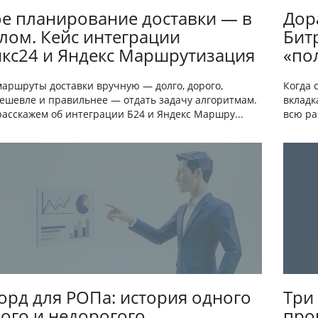
е планирование доставки — в
Дор
ом. Кейс интеграции
Бит
кс24 и Яндекс Маршрутизация
«по
маршруты доставки вручную — долго, дорого,
Когда 
Дешевле и правильнее — отдать задачу алгоритмам.
вкладк
расскажем об интеграции Б24 и Яндекс Маршру...
всю ра
рд для РОПа: история одного
Три
ого и недорогого
про