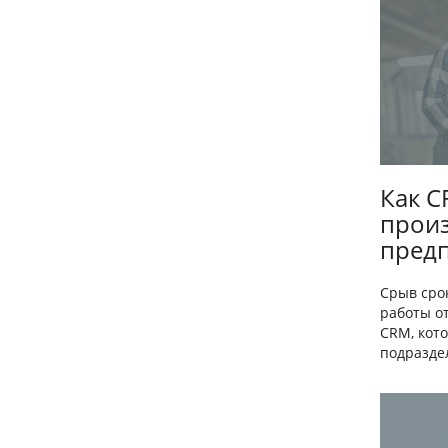
Как C
прои
пред
Срыв сро
работы о
CRM, кот
подраздел