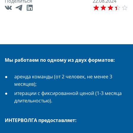
Поделиться
2
2
.
0
8
.
2
0
2
4
E
Мы работаем по одному из двух форматов:
аренда команды (от 2 человек, не менее 3
месяцев);
итерации с фиксированной ценой (1-3 месяца
длительностью).
ИНТЕРВОЛГА предоставляет: