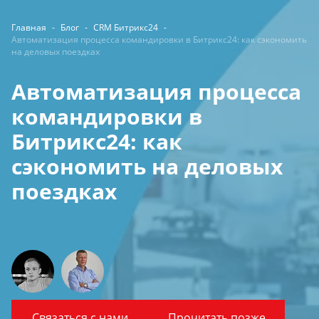
Главная
-
Блог
-
CRM Битрикс24
-
Автоматизация процесса командировки в Битрикс24: как сэкономить
на деловых поездках
Автоматизация процесса
командировки в
Битрикс24: как
сэкономить на деловых
поездках
Связаться с нами
Прочитать позже