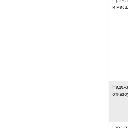
и мас
Надежн
отказо
Гарант