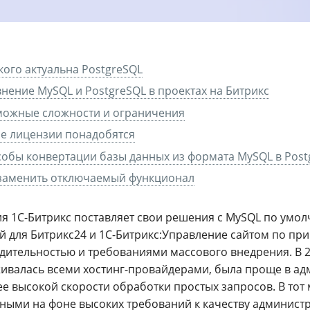
кого актуальна PostgreSQL
нение MySQL и PostgreSQL в проектах на Битрикс
можные сложности и ограничения
е лицензии понадобятся
обы конвертации базы данных из формата MySQL в Post
 заменить отключаемый функционал
я 1С-Битрикс поставляет свои решения с MySQL по умол
й для Битрикс24 и 1С-Битрикс:Управление сайтом по при
дительностью и требованиями массового внедрения. В 20
ивалась всеми хостинг-провайдерами, была проще в ад
ее высокой скорости обработки простых запросов. В тот
ными на фоне высоких требований к качеству админист