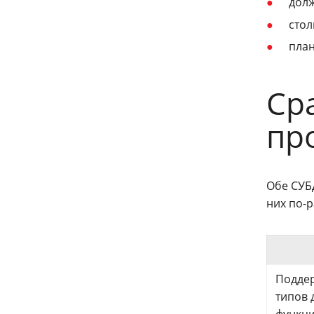
дол
стол
план
Ср
пр
Обе СУБД
них по-
Подде
типов 
функц