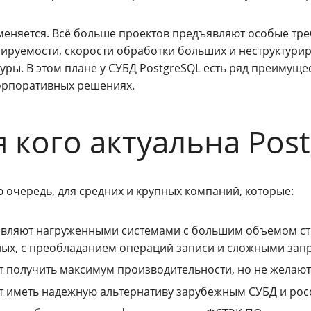
меняется. Всё больше проектов предъявляют особые тре
ируемости, скорости обработки больших и неструктури
туры. В этом плане у СУБД PostgreSQL есть ряд преимущ
корпоративных решениях.
я кого актуальна Pos
 очередь, для средних и крупных компаний, которые:
авляют нагруженными системами с большим объемом ст
ых, с преобладанием операций записи и сложными зап
т получить максимум производительности, но не желают
т иметь надежную альтернативу зарубежным СУБД и рос