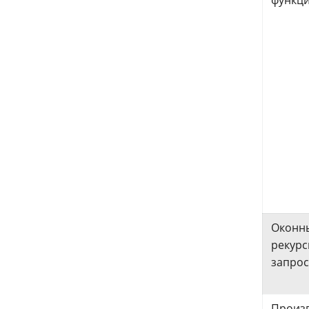
Оконн
рекур
запро
Произ