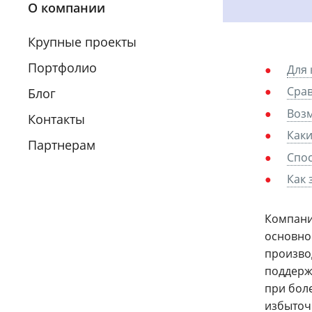
О компании
Крупные проекты
Портфолио
Для 
Срав
Блог
Воз
Контакты
Каки
Партнерам
Спос
Как
Компани
основно
произво
поддерж
при бол
избыточ