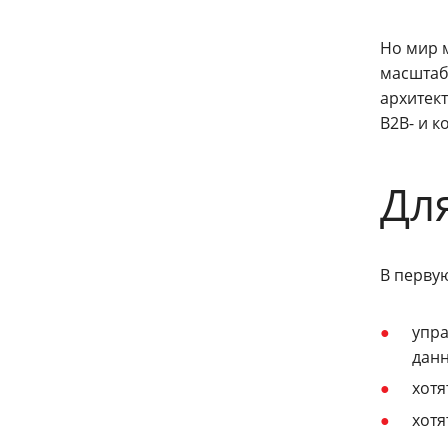
Но мир 
масштаб
архитек
B2B- и 
Дл
В первую
упр
данн
хотя
хотя