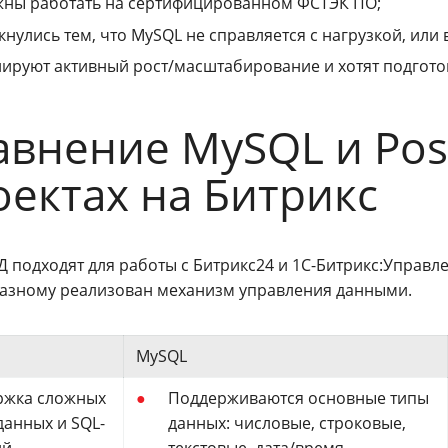
жны работать на сертифицированном ФСТЭК ПО;
кнулись тем, что MySQL не справляется с нагрузкой, ил
ируют активный рост/масштабирование и хотят подготов
авнение MySQL и Pos
оектах на Битрикс
 подходят для работы с Битрикс24 и 1С-Битрикс:Управлен
разному реализован механизм управления данными.
MySQL
ржка сложных
Поддерживаются основные типы
данных и SQL-
данных: числовые, строковые,
ий
текстовые, дата/время,