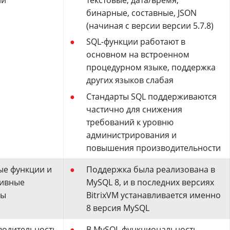
бинарные, составные, JSON
(начиная с версии версии 5.7.8)
SQL-функции работают в
основном на встроенном
процедурном языке, поддержка
других языков слабая
Стандарты SQL поддерживаются
частично для снижения
требований к уровню
администрирования и
повышения производительности
ые функции и
Поддержка была реализована в
сивные
MySQL 8, и в последних версиях
сы
BitrixVM устанавливается именно
8 версия MySQL
водительность
В MySQL функциональность