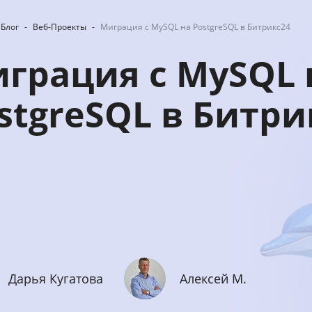
Блог
-
Веб-Проекты
-
Миграция с MySQL на PostgreSQL в Битрикс24
грация с MySQL 
stgreSQL в Битри
Дарья Кугатова
Алексей М.