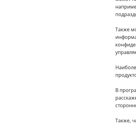
наприме
подразд
Также мо
информа
конфиде
управля
Наиболе
продукт
В прогр
расскаж
сторонн
Также, 