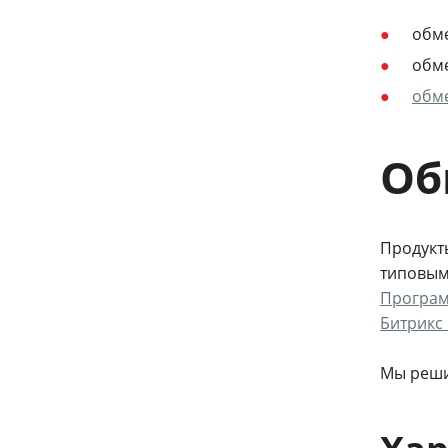
обм
обм
обм
Об
Продукт
типовым
Програм
Битрикс
Мы реши