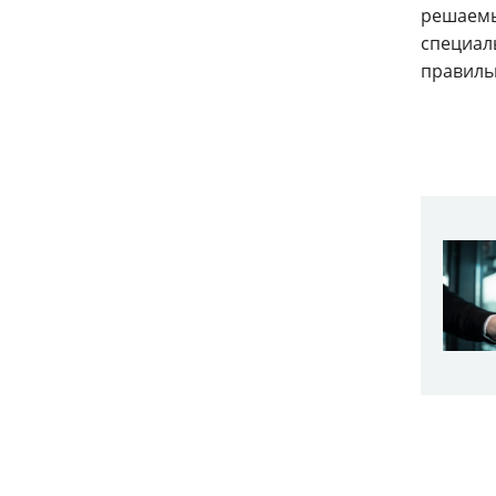
решаемы
специаль
правиль