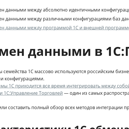
ен данными между абсолютно идентичными конфигураци
ен данными между различными конфигурациями баз дан
ен данными между программой 1С и внешней программ
мен данными в 1С:
ы семейства 1С массово используются российским бизне
и конфигурациями.
мы 1С приходится все время интегрировать между собо
 и 1С:Управление Торговлей
— один из самых распростр
ли составить полный обзор всех методов интеграции пр