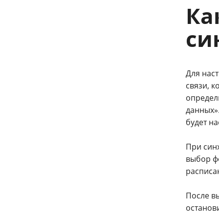
Ка
си
Для нас
связи, к
определи
данных»
будет н
При син
выбор ф
расписа
После в
останов