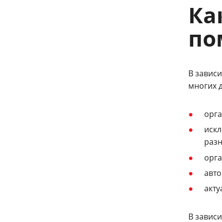
Ка
по
В завис
многих 
орга
иск
раз
орга
авто
акт
В завис