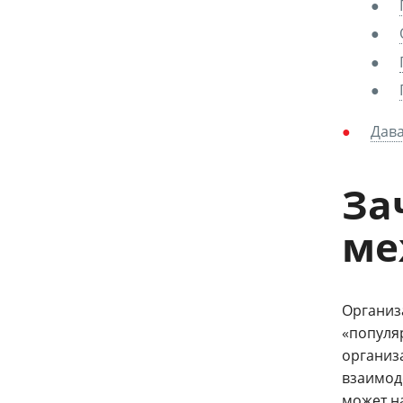
Дава
За
ме
Органи
«популя
организа
взаимод
может н