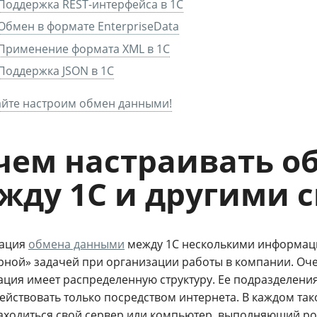
Поддержка REST-интерфейса в 1С
Обмен в формате EnterpriseData
Применение формата XML в 1С
Поддержка JSON в 1С
йте настроим обмен данными!
чем настраивать 
жду 1C и другими 
зация
обмена данными
между 1С несколькими информац
рной» задачей при организации работы в компании. Очен
ция имеет распределенную структуру. Ее подразделения 
ействовать только посредством интернета. В каждом т
аходиться свой сервер или компьютер, выполняющий рол