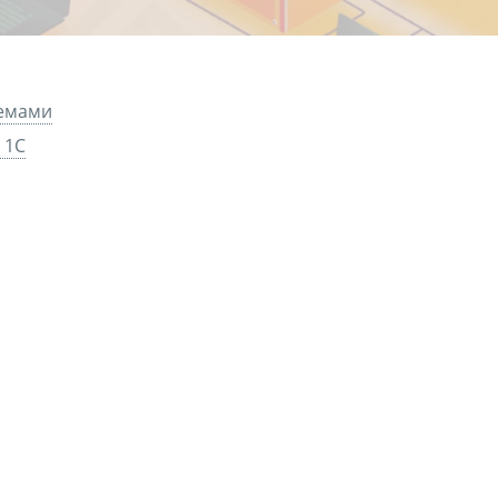
темами
 1С