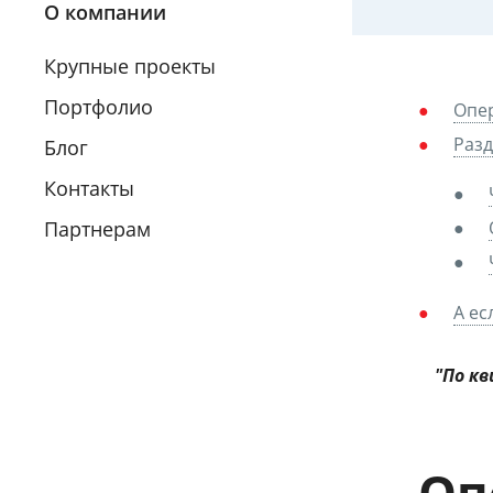
О компании
Крупные проекты
Портфолио
Опе
Разд
Блог
Контакты
Партнерам
А ес
"По к
Оп