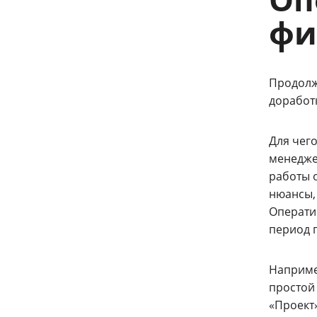
фи
Продолж
доработк
Для чег
менедже
работы о
нюансы,
Оператив
период п
Например
простой
«Проект»