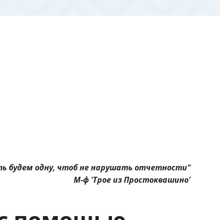
ать будем одну, чтоб не нарушать отчетности"
М-ф 'Трое из Простоквашино'
 с помощью