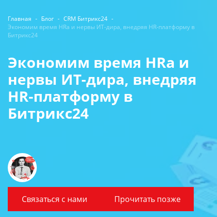
Главная
-
Блог
-
CRM Битрикс24
-
Экономим время HRa и нервы ИТ-дира, внедряя HR-платформу в
Битрикс24
Экономим время HRa и
нервы ИТ-дира, внедряя
HR-платформу в
Битрикс24
Связаться с нами
Прочитать позже