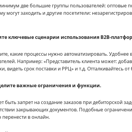
 минимум две большие группы пользователей: оптовые п
у могут заходить и другие посетители: незарегистриро
ите ключевые сценарии использования
B2B-платфо
те, какие процессы нужно автоматизировать. Удобнее вс
ателей. Например: «Представитель клиента может: добав
ки, видеть срок поставки и РРЦ» и т.д. Отталкивайтесь о
делите важные ограничения и функции.
ет быть запрет на создание заказов при дебиторской з
утствии закрывающих документов. Подобные ограничени
 перенести в онлайн.