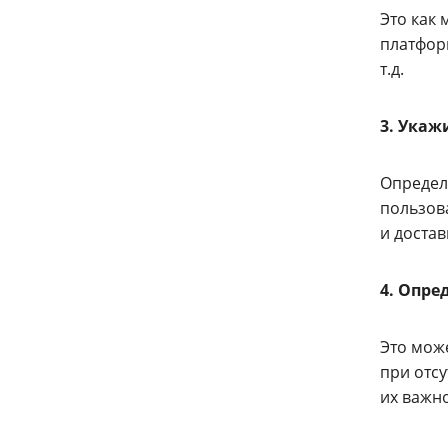
Это как
платформ
т.д.
3. Укаж
Определи
пользов
и достав
4. Опре
Это мож
при отс
их важно