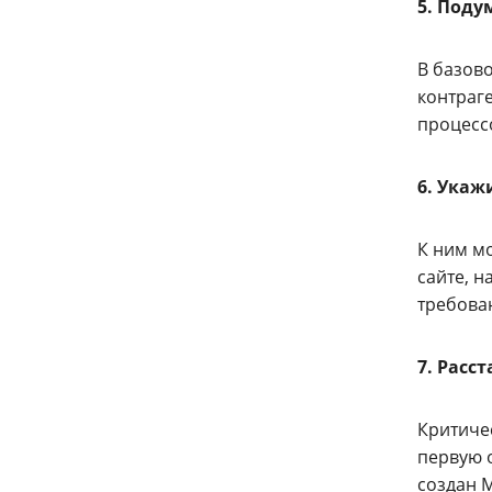
5. Поду
В базово
контраге
процессо
6. Укаж
К ним м
сайте, н
требова
7. Расс
Критиче
первую 
создан 