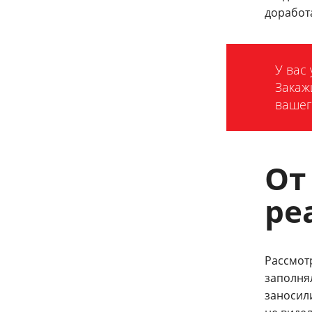
доработ
У вас
Закаж
вашег
От
ре
Рассмот
заполня
заносил