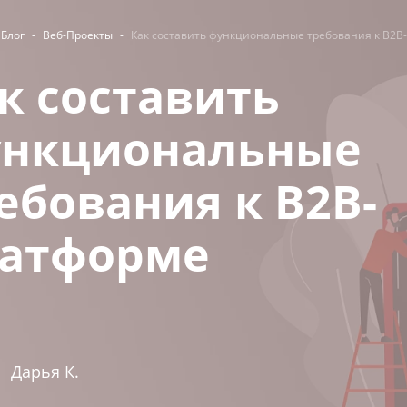
Блог
-
Веб-Проекты
-
Как составить функциональные требования к B2B
к составить
нкциональные
ебования к B2B-
атформе
Дарья К.