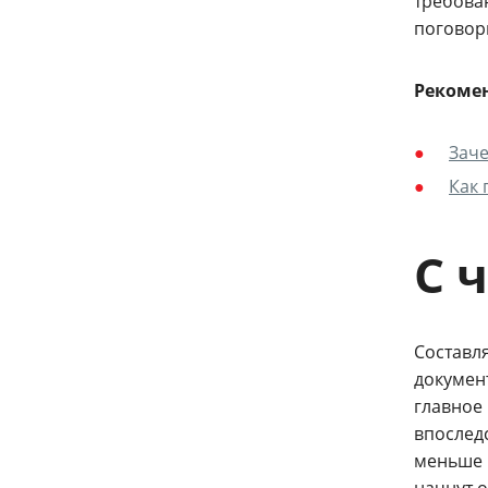
требова
поговори
Рекомен
Заче
Как 
С 
Составля
докумен
главное
впоследс
меньше 
начнут о