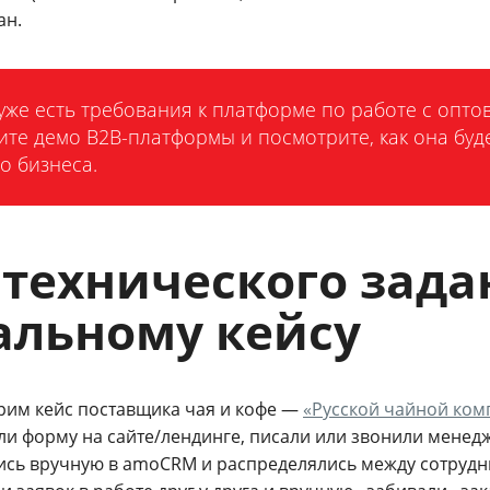
ан.
 уже есть требования к платформе по работе с опт
ите демо B2B-платформы и посмотрите, как она буд
о бизнеса.
 технического зада
альному кейсу
рим кейс поставщика чая и кофе —
«Русской чайной ком
ли форму на сайте/лендинге, писали или звонили менед
ись вручную в amoCRM и распределялись между сотрудн