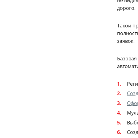
не видел
дорого.
Такой п
полност
заявок.
Базовая
автомат
Реги
Созд
Офо
Муль
Выбо
Созд