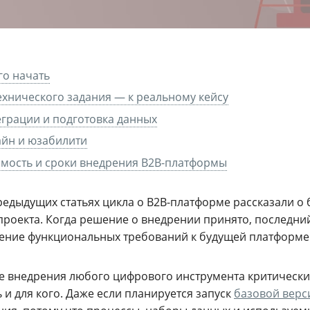
го начать
ехнического задания — к реальному кейсу
грации и подготовка данных
йн и юзабилити
мость и сроки внедрения B2B-платформы
редыдущих статьях цикла о B2B-платформе рассказали о 
 проекта. Когда решение о внедрении принято, последн
ение функциональных требований к будущей платформе
те внедрения любого цифрового инструмента критически
 и для кого. Даже если планируется запуск
базовой верс