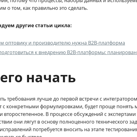
ния, потому что процессы, наборы данных и используемы
м о том, как правильно это сделать.
дуем другие статьи цикла:
м оптовику и производителю нужна B2B-платформа
подготовиться к внедрению B2B-платформы: планирован
чего начать
ть требования лучше до первой встречи с интегратором
т с конкретными формулировками, будет проще понять 
 и второстепенное. В процессе обсуждений с экспертам
твии они лягут в основу полноценного технического зад
исправлений потребуется вносить на этапе тестирования
купаться быстрее.