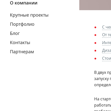
О компании
Крупные проекты
Портфолио
С че
Блог
От т
Контакты
Инте
Диза
Партнерам
Стои
В двух п
запуску
определ
На стар
работать