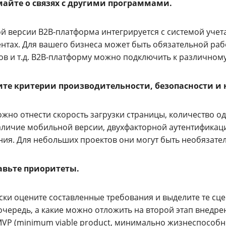
майте о связях с другими программами.
й версии B2B-платформа интегрируется с системой учета
нтах. Для вашего бизнеса может быть обязательной раб
в и т.д. B2B-платформу можно подключить к различному
ите критерии производительности, безопасности и
ожно отнести скорость загрузки страницы, количество 
аличие мобильной версии, двухфакторной аутентификаци
ния. Для небольших проектов они могут быть необязате
тавьте приоритеты.
ски оцените составленные требования и выделите те сц
очередь, а какие можно отложить на второй этап внедре
MVP (minimum viable product, минимально жизнеспособн