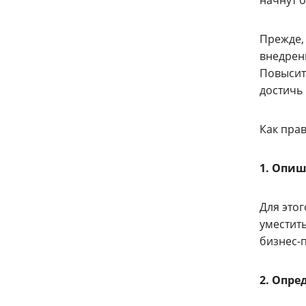
Прежде, 
внедрен
Повысит
достичь
Как пра
1. Опи
Для это
уместить
бизнес-п
2. Опре