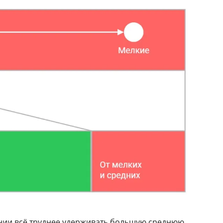
ании всё труднее удерживать большую среднюю