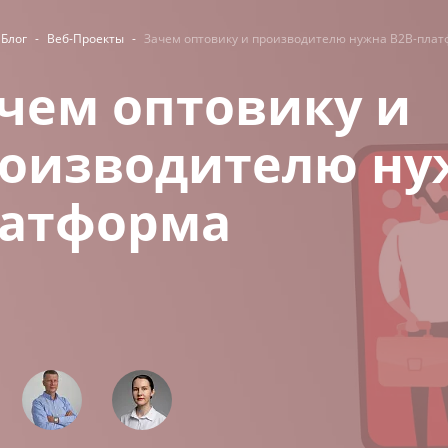
Блог
-
Веб-Проекты
-
Зачем оптовику и производителю нужна B2B-пла
чем оптовику и
оизводителю ну
атформа