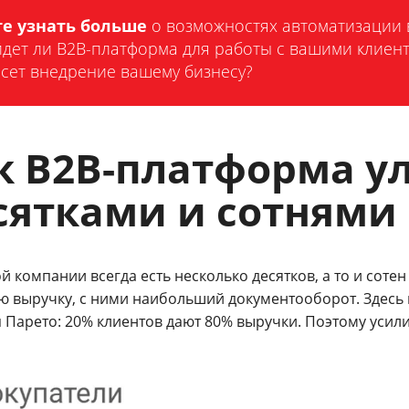
те узнать больше
о возможностях автоматизации
дет ли B2B-платформа для работы с вашими клиент
сет внедрение вашему бизнесу?
к B2B-платформа ул
сятками и сотнями
й компании всегда есть несколько десятков, а то и соте
ю выручку, с ними наибольший документооборот. Здесь 
 Парето: 20% клиентов дают 80% выручки. Поэтому усили