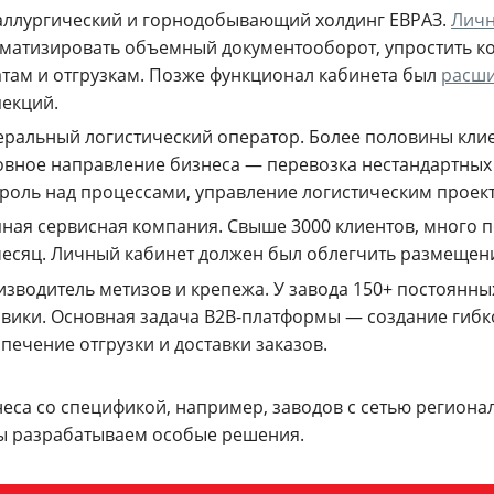
аллургический и горнодобывающий холдинг ЕВРАЗ.
Личн
матизировать объемный документооборот, упростить ко
там и отгрузкам. Позже функционал кабинета был
расш
екций.
ральный логистический оператор. Более половины клие
вное направление бизнеса — перевозка нестандартных 
роль над процессами, управление логистическим проек
ная сервисная компания. Свыше 3000 клиентов, много по
месяц. Личный кабинет должен был облегчить размещени
зводитель метизов и крепежа. У завода 150+ постоянн
вики. Основная задача B2B-платформы — создание гибк
печение отгрузки и доставки заказов.
неса со спецификой, например, заводов с сетью регион
мы разрабатываем особые решения.