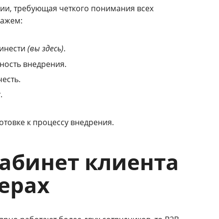
ии, требующая четкого понимания всех
кажем:
ринести
(вы здесь)
.
вность внедрения.
честь.
.
отовке к процессу внедрения.
абинет клиента
ерах