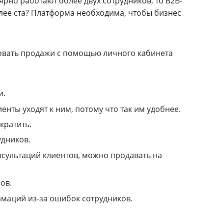
ярно работают более двух сотрудников, то B2B-
лее ста? Платформа необходима, чтобы бизнес
ровать продажи с помощью личного кабинета
и.
нты уходят к ним, потому что так им удобнее.
кратить.
удников.
сультаций клиентов, можно продавать на
ов.
амаций из-за ошибок сотрудников.