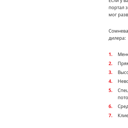
Если у в
портал 
мог разв
Сомнева
дилера:
Мене
Прям
Высо
Нево
Спец
пото
Сред
Клие