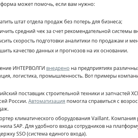
тформа может помочь, если вам нужно:
атить штат отдела продаж без потерь для бизнеса;
ичить средний чек за счет рекомендательной системы в
сить скорость подготовки аналитики по продажам и ме
шить качество данных и прогнозов на их основании.
шение ИНТЕРВОЛГИ
внедрено
на предприятиях различных 
уция, логистика, промышленность. Вот примеры компани
ийский поставщик строительной техники и запчастей XC
сей России.
Автоматизация
помогла справиться с возро
даж.
ртер климатического оборудования Vaillant. Компания р
нила SAP. Для удобного входа сотрудников на платфор
ержку SSO (система единого входа).