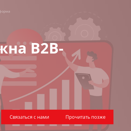
тформа
жна B2B-
Связаться с нами
Прочитать позже