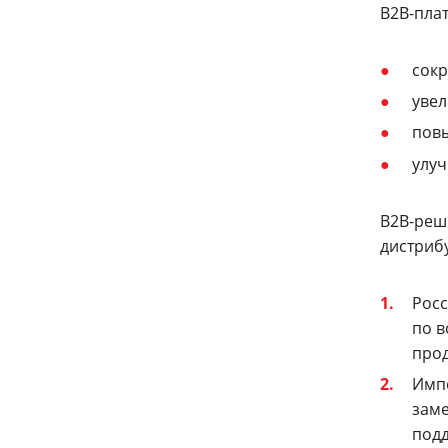
B2B-пла
сокр
увел
повы
улуч
B2B-ре
дистриб
Росс
по в
про
Импо
заме
подд