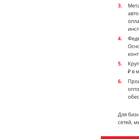
Мет
авто
опла
инсп
Феде
Осно
конт
Круп
₽ в 
Прои
опто
обес
Для биз
сетей, 