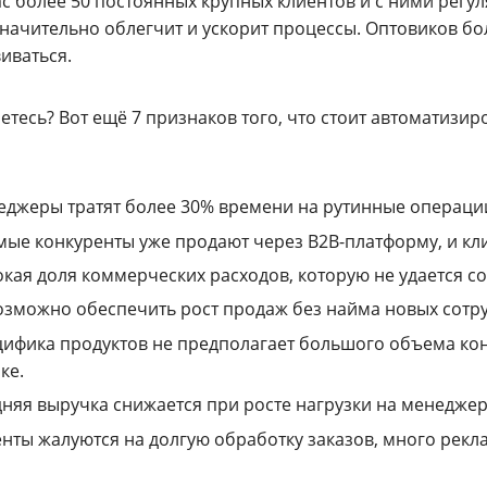
ас более 50 постоянных крупных клиентов и с ними регул
значительно облегчит и ускорит процессы. Оптовиков бо
иваться.
етесь? Вот ещё 7 признаков того, что стоит автоматизи
джеры тратят более 30% времени на рутинные операци
ые конкуренты уже продают через B2B-платформу, и клие
кая доля коммерческих расходов, которую не удается со
зможно обеспечить рост продаж без найма новых сотр
ифика продуктов не предполагает большого объема кон
ке.
няя выручка снижается при росте нагрузки на менеджер
нты жалуются на долгую обработку заказов, много рекл