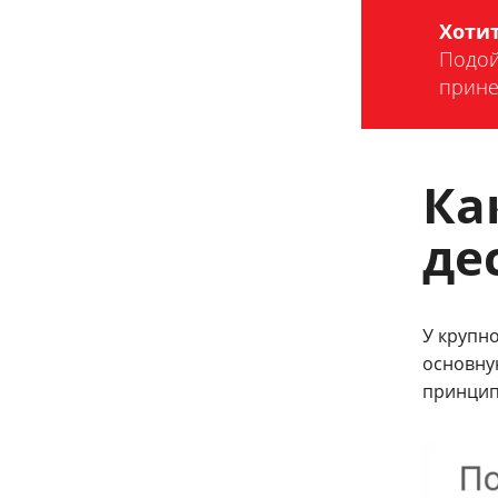
Хоти
Подой
прине
Ка
де
У крупно
основну
принцип