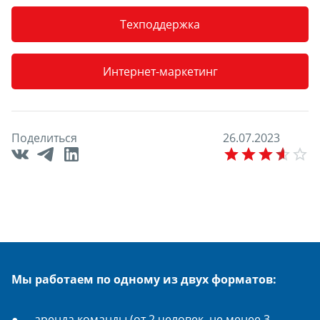
Техподдержка
Интернет-маркетинг
Поделиться
2
6
.
0
7
.
2
0
2
3
E
Мы работаем по одному из двух форматов:
аренда команды (от 2 человек, не менее 3