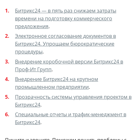
Битрикс24 — в пять раз снижаем затраты
времени на подготовку коммерческого
предложения
.
Электронное согласование документов в
Битрикс24. Упрощаем бюрократические
процедуры
.
Внедрение коробочной версии Битрикс24 в
Проф-Ит Групп
.
Внедрение Битрикс24 на крупном
промышленном предприятии
.
Прозрачность системы управления проектом в
Битрикс24
.
Специальные отчеты и трафик-менеджмент в
Битрикс24
.