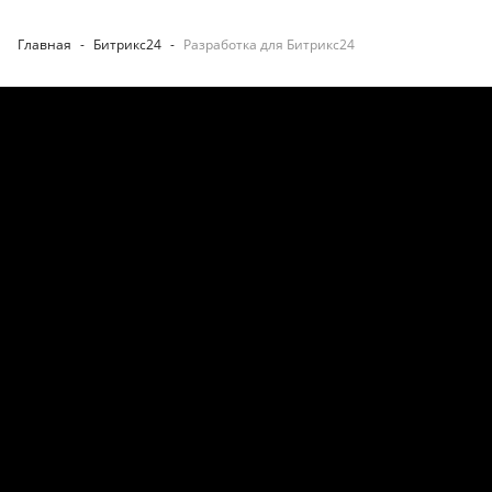
Главная
-
Битрикс24
-
Разработка для Битрикс24