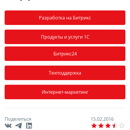
Разработка на Битрикс
Продукты и услуги 1С
Битрикс24
Техподдержка
Интернет-маркетинг
Поделиться
1
5
.
0
2
.
2
0
1
6
E