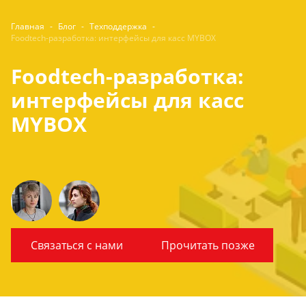
Главная
-
Блог
-
Техподдержка
-
Foodtech-разработка: интерфейсы для касс MYBOX
Foodtech-разработка:
интерфейсы для касс
MYBOX
Связаться с нами
Прочитать позже