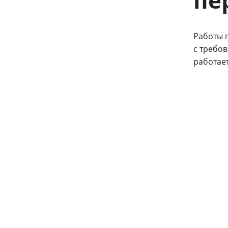
пе
Работы 
с требов
работает