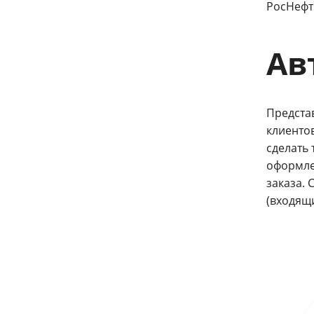
РосНефт
Ав
Предста
клиентов
сделать 
оформле
заказа.
(входящ