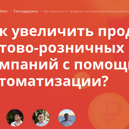
Блог
-
Техподдержка
-
Как увеличить продажи оптово-розничных комп
к увеличить пр
тово-розничных
мпаний с помо
томатизации?