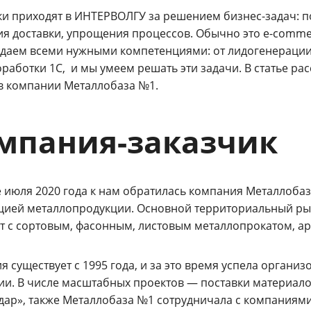
ки приходят в ИНТЕРВОЛГУ за решением бизнес-задач: 
ия доставки, упрощения процессов. Обычно это e-comme
даем всеми нужными компетенциями: от лидогенерации 
оработки 1С, и мы умеем решать эти задачи. В статье р
в компании Металлобаза №1.
мпания-заказчик
е июля 2020 года к нам обратилась компания Металлобаз
цией металлопродукции. Основной территориальный ры
т с сортовым, фасонным, листовым металлопрокатом, арм
 существует с 1995 года, и за это время успела органи
ии. В числе масштабных проектов — поставки материало
дар», также Металлобаза №1 сотрудничала с компаниям