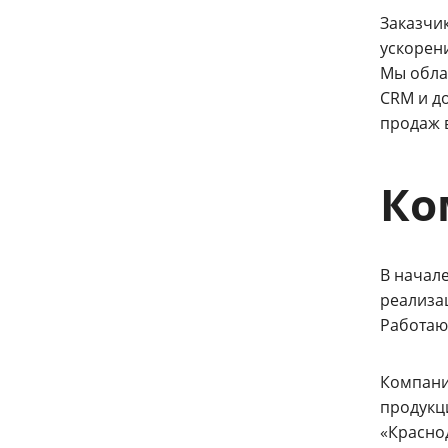
Заказчи
ускорен
Мы обла
CRM и д
продаж 
Ко
В начал
реализа
Работаю
Компания
продукц
«Красно