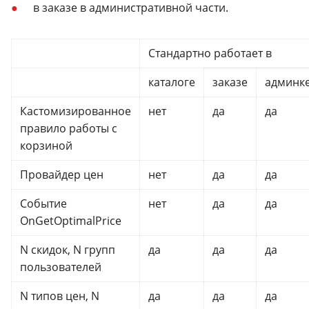
в заказе в административной части.
Стандартно работает в
каталоге
заказе
админк
Кастомизированное
нет
да
да
правило работы с
корзиной
Провайдер цен
нет
да
да
Событие
нет
да
да
OnGetOptimalPrice
N скидок, N групп
да
да
да
пользователей
N типов цен, N
да
да
да