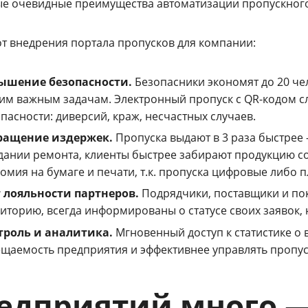
ые очевидные преимущества автоматизации пропускног
от внедрения портала пропусков для компании:
ышение безопасности.
Безопасники экономят до 20 че
им важным задачам. Электронный пропуск с QR-кодом с
пасности: диверсий, краж, несчастных случаев.
ращение издержек.
Пропуска выдают в 3 раза быстрее
ании ремонта, клиенты быстрее забирают продукцию со
омия на бумаге и печати, т.к. пропуска цифровые либо 
т лояльности партнеров.
Подрядчики, поставщики и пок
иторию, всегда информированы о статусе своих заявок, н
троль и аналитика.
Мгновенный доступ к статистике о
щаемость предприятия и эффективнее управлять проп
едприятий много —