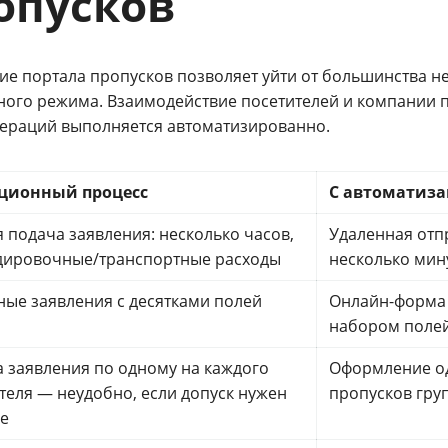
опусков
ие портала пропусков позволяет уйти от большинства н
ного режима. Взаимодействие посетителей и компании 
пераций выполняется автоматизированно.
ционный процесс
С автоматиз
 подача заявления: несколько часов,
Удаленная отп
дировочные/транспортные расходы
несколько мин
ые заявления с десятками полей
Онлайн-форма
набором поле
 заявления по одному на каждого
Оформление од
теля — неудобно, если допуск нужен
пропусков гру
е