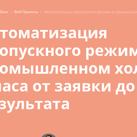
Блог
-
Веб-Проекты
-
Автоматизация пропускного режима в промышленно
томатизация
опускного режим
омышленном хол
часа от заявки до
зультата