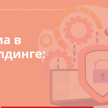
м холдинге: 3 часа от заявки до результата
а в
динге: