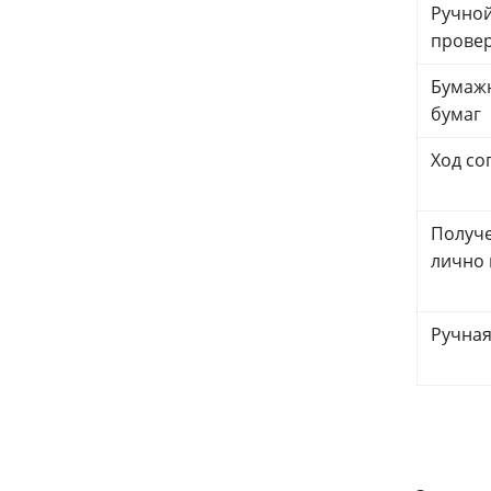
Ручной
прове
Бумажн
бумаг
Ход со
Получе
лично 
Ручная