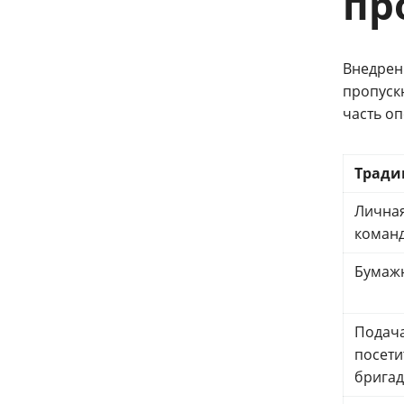
пр
Внедрен
пропуск
часть о
Тради
Личная
коман
Бумажн
Подача
посети
бригад