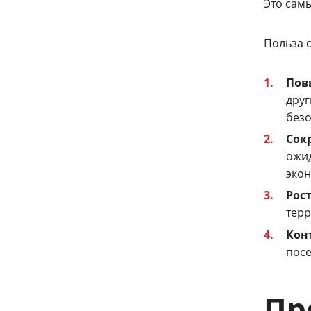
Это сам
Польза 
Пов
друг
безо
Сок
ожид
экон
Рос
терр
Кон
посе
Пр