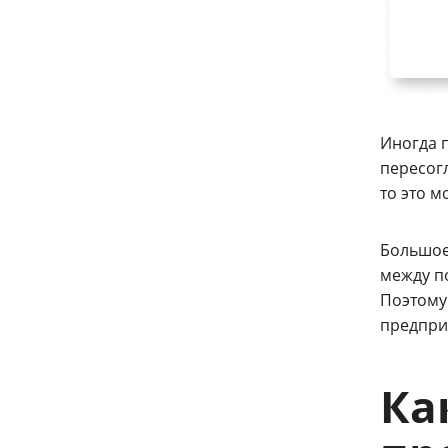
Иногда п
пересог
то это 
Большое
между п
Поэтому
предпри
Ка