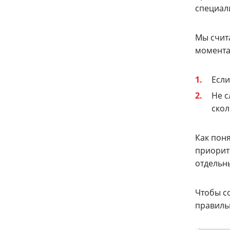
специал
Мы счита
момента
Если
Не с
скол
Как пон
приорит
отдельн
Чтобы с
правиль