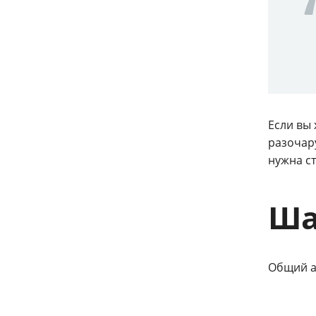
Если вы
разочару
нужна с
Ша
Общий а