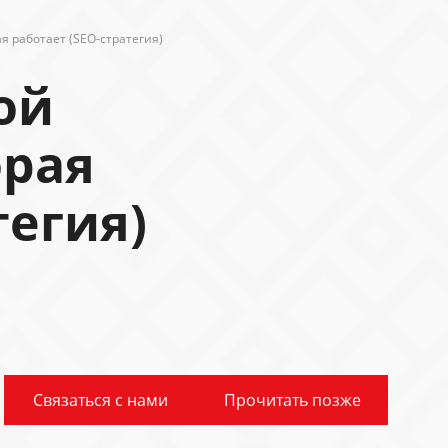
я работает (SEO-стратегия)
ой
орая
тегия)
Связаться с нами
Прочитать позже