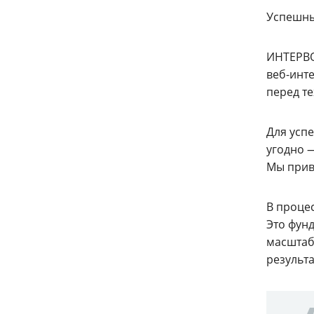
Успешны
ИНТЕРВО
веб-инт
перед т
Для усп
угодно —
Мы прив
В проце
Это фунд
масштабе
результа