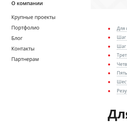
О компании
Крупные проекты
Портфолио
Для 
Шаг
Блог
Шаг 
Контакты
Трет
Партнерам
Четв
Пяты
Шест
Резу
Дл