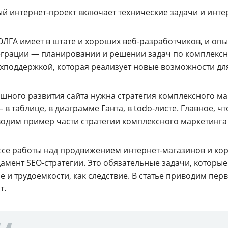
й интернет-проект включает технические задачи и инте
ЛГА имеет в штате и хороших веб-разработчиков, и опы
еграции — планировании и решении задач по комплексно
ехподдержкой, которая реализует новые возможности дл
ешного развития сайта нужна стратегия комплексного ма
 в таблице, в диаграмме Ганта, в todo-листе. Главное, 
одим пример части стратегии комплексного маркетинга
ссе работы над продвижением интернет-магазинов и кор
амент SEO-стратегии. Это обязательные задачи, которые
 и трудоемкости, как следствие. В статье приводим перв
т.