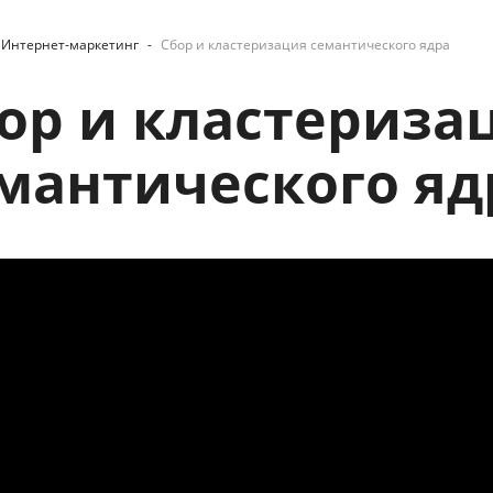
Интернет-маркетинг
-
Сбор и кластеризация семантического ядра
ор и кластериза
мантического яд