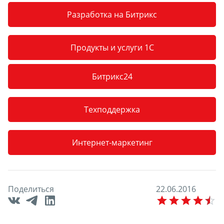
Разработка на Битрикс
Продукты и услуги 1С
Битрикс24
Техподдержка
Интернет-маркетинг
Поделиться
2
2
.
0
6
.
2
0
1
6
E