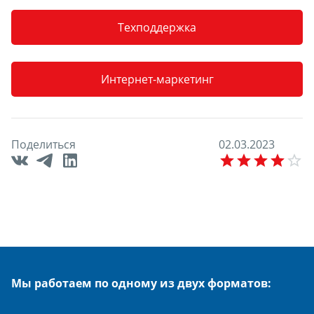
Техподдержка
Интернет-маркетинг
Поделиться
0
2
.
0
3
.
2
0
2
3
E
Мы работаем по одному из двух форматов: