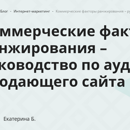
Блог
-
Интернет-маркетинг
-
Коммерческие факторы ранжирования – ру
ммерческие фа
нжирования –
ководство по ау
одающего сайта
Екатерина Б.