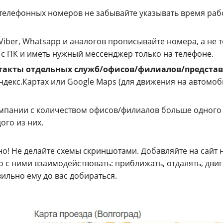
телефонных номеров не забывайте указывать время раб
Viber, Whatsapp и аналогов прописывайте номера, а не т
 с ПК и иметь нужный мессенджер только на телефоне.
такты отдельных служб/офисов/филиалов/представ
ндекс.Картах или Google Maps (для движения на автомо
мпании с количеством офисов/филиалов больше одного
ого из них.
о! Не делайте схемы скриншотами. Добавляйте на сайт 
о с ними взаимодействовать: приближать, отдалять, двиг
ильно ему до вас добираться.