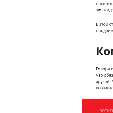
посетит
заявки, 
В этой с
продвиж
Ко
Говоря 
Что обя
другой.
вы смож
Хотит