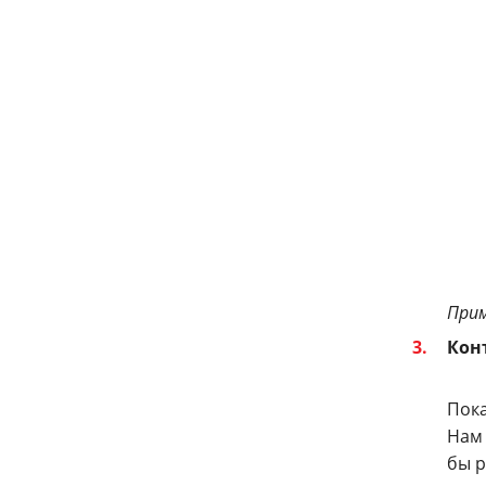
Прим
Кон
Пока
Нам 
бы р