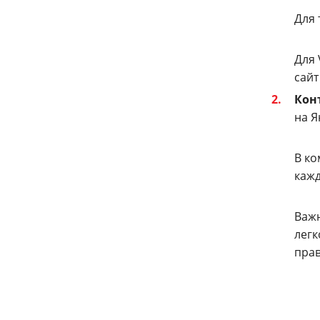
Для 
Для 
сайт
Кон
на Я
В ко
кажд
Важн
легк
прав