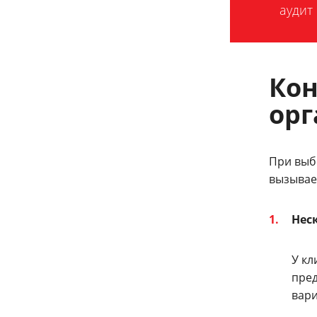
аудит
Кон
ор
При выб
вызывае
Неск
У кл
пред
вари