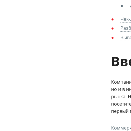
Чек-
Разб
Выв
Вв
Компани
но и в 
рынка. Н
посетите
первый 
Коммерч