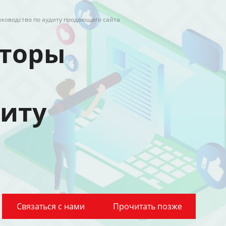
ководство по аудиту продающего сайта
кторы
диту
Связаться с нами
Прочитать позже