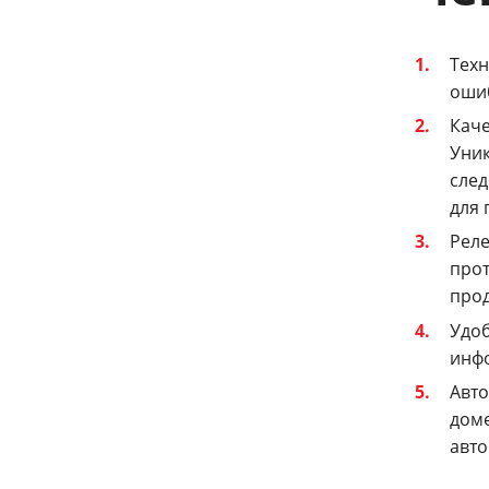
Техн
ошиб
Каче
Уник
след
для 
Реле
прот
про
Удоб
инфо
Авто
доме
авто