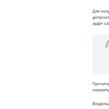
Для пол
допускат
аудит са
Прочитав
нормаль
Владель