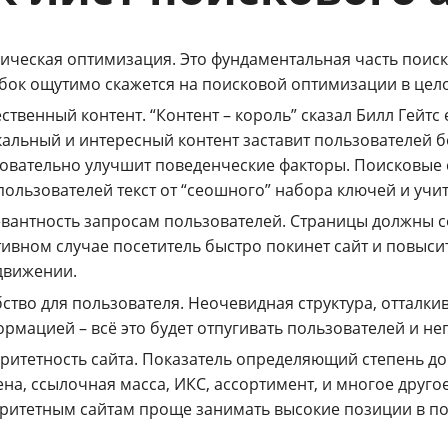
ическая оптимизация. Это фундаментальная часть поис
ок ощутимо скажется на поисковой оптимизации в цел
ственный контент. “Контент – король” сказал Билл Гейтс 
альный и интересный контент заставит пользователей б
овательно улучшит поведенческие факторы. Поисковые 
пользователей текст от “сеошного” набора ключей и уч
вантность запросам пользователей. Страницы должны со
ивном случае посетитель быстро покинет сайт и повысит
движении.
ство для пользователя. Неочевидная структура, отталк
рмацией – всё это будет отпугивать пользователей и не
ритетность сайта. Показатель определяющий степень до
на, ссылочная масса, ИКС, ассортимент, и многое другое 
ритетным сайтам проще занимать высокие позиции в п