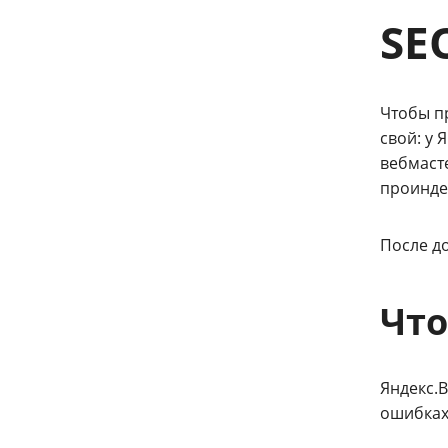
SE
Чтобы п
свой: у 
вебмаст
проинде
После д
Что
Яндекс.
ошибках