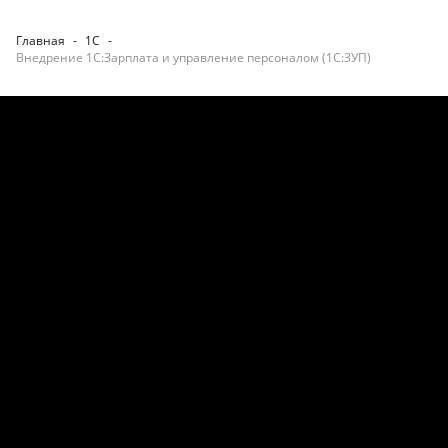
Главная
-
1С
-
Внедрение 1С:Зарплата и управление персоналом (1С:ЗУП)