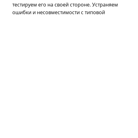
тестируем его на своей стороне. Устраняем
ошибки и несовместимости с типовой
конфигурацией.
Внедрение
Разворачиваем доработки 1С на вашей стороне,
проводим финальное тестирование и вводим в
эксплуатацию.
Обучение и поддержка
Обучаем сотрудников, как работать с
измененной 1С, и оказываем техническую
поддержку в течение 3 месяцев.