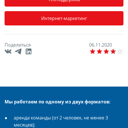
Интернет-маркетинг
Поделиться
0
6
.
1
1
.
2
0
2
0
E
Мы работаем по одному из двух форматов:
аренда команды (от 2 человек, не менее 3
месяцев);