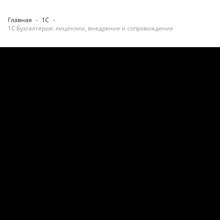
Главная
-
1С
-
1С:Бухгалтерия: лицензии, внедрение и сопровождение