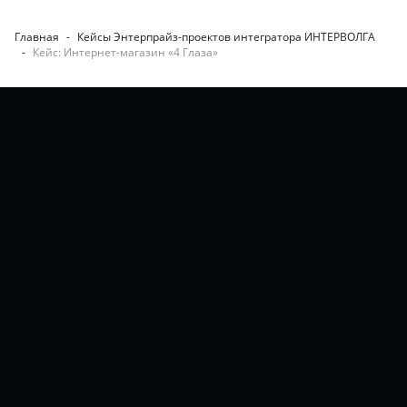
Главная
-
Кейсы Энтерпрайз-проектов интегратора ИНТЕРВОЛГА
-
Кейс: Интернет-магазин «4 Глаза»