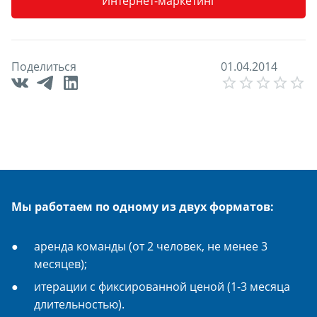
Интернет-маркетинг
Поделиться
0
1
.
0
4
.
2
0
1
4
E
Мы работаем по одному из двух форматов:
аренда команды (от 2 человек, не менее 3
месяцев);
итерации с фиксированной ценой (1-3 месяца
длительностью).