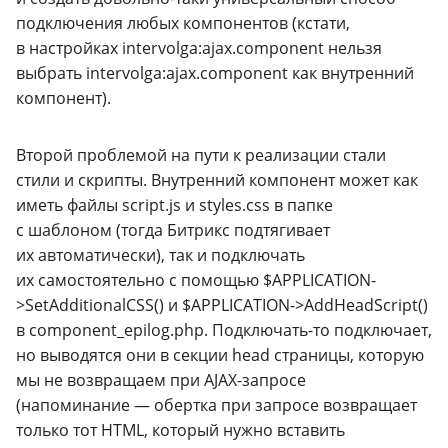
подключения любых компонентов (кстати,
в настройках intervolga:ajax.component нельзя
выбрать intervolga:ajax.component как внутренний
компонент).
Второй проблемой на пути к реализации стали
стили и скрипты. Внутренний компонент может как
иметь файлы script.js и styles.
css
в папке
с шаблоном (тогда Битрикс подтягивает
их автоматически), так и подключать
их самостоятельно с помощью $APPLICATION-
>SetAdditionalCSS() и $APPLICATION->AddHeadScript()
в component_epilog.
php
.
Подключать-то
подключает,
но выводятся они в секции head страницы, которую
мы не возвращаем при
AJAX-запросе
(напоминание — обертка при запросе возвращает
только тот
HTML
, который нужно вставить