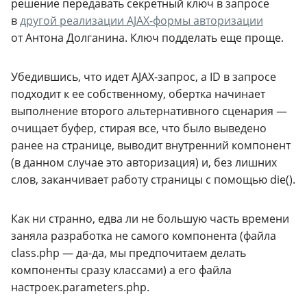
решение передавать секретный ключ в запросе
в
другой реализации
AJAX-формы
авторизации
от Антона Долганина. Ключ подделать еще проще.
Убедившись, что идет
AJAX-запрос
, а ID в запросе
подходит к ее собственному, обертка начинает
выполнение второго альтернативного сценария —
очищает буфер, стирая все, что было выведено
ранее на странице, выводит внутренний компонент
(в данном случае это авторизация) и, без лишних
слов, заканчивает работу страницы с помощью die().
Как ни странно, едва ли не большую часть времени
заняла разработка не самого компонента (файла
class.
php
—
да-да
, мы предпочитаем делать
компоненты сразу классами) а его файла
настроек.parameters.
php
.