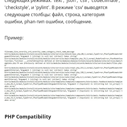
следующих режимах: 'text', 'json', 'csv', 'codeclimate',
'checkstyle', и 'pylint'. В режиме 'csv’ выводятся
следующие столбцы: файл, строка, категория
ошибки, phan-тип ошибки, сообщение.
Пример:
PHP Compatibility