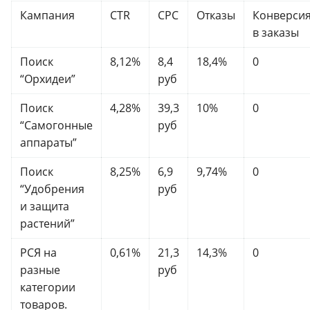
Кампания
СTR
CPC
Отказы
Конверси
в заказы
Поиск
8,12%
8,4
18,4%
0
“Орхидеи”
руб
Поиск
4,28%
39,3
10%
0
“Самогонные
руб
аппараты”
Поиск
8,25%
6,9
9,74%
0
“Удобрения
руб
и защита
растений”
РСЯ на
0,61%
21,3
14,3%
0
разные
руб
категории
товаров.