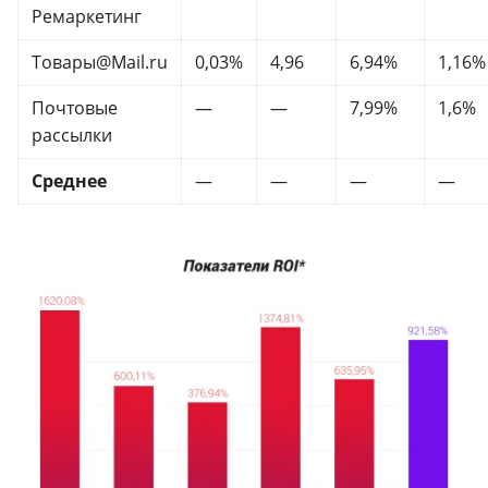
Ремаркетинг
Товары@Mail.ru
0,03%
4,96
6,94%
1,16%
Почтовые
—
—
7,99%
1,6%
рассылки
Среднее
—
—
—
—