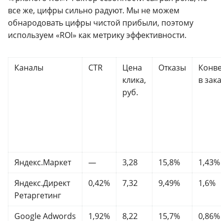
все же, цифры сильно радуют. Мы не можем
обнародовать цифры чистой прибыли, поэтому
используем «ROI» как метрику эффективности.
Каналы
СTR
Цена
Отказы
Конв
клика,
в зак
руб.
Яндекс.Маркет
—
3,28
15,8%
1,43%
Яндекс.Директ
0,42%
7,32
9,49%
1,6%
Ретаргетинг
Google Adwords
1,92%
8,22
15,7%
0,86%