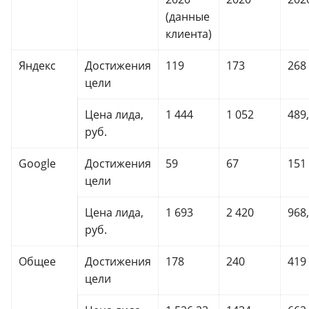
(данные
клиента)
Яндекс
Достижения
119
173
268
цели
Цена лида,
1 444
1 052
489
руб.
Google
Достижения
59
67
151
цели
Цена лида,
1 693
2 420
968
руб.
Общее
Достижения
178
240
419
цели