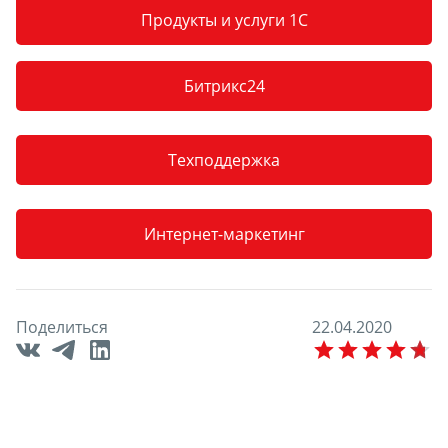
Продукты и услуги 1С
Битрикс24
Техподдержка
Интернет-маркетинг
Поделиться
2
2
.
0
4
.
2
0
2
0
E