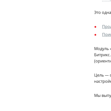
Это одна
Прод
Поис
Модуль 
Битрикс.
(ориент
Цель — 
настрой
Мы выпу