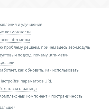
равления и улучшения
ые возможности
такое utm-метка
ю проблему решаем, причем здесь seo-модуль
уктовый подход, почему utm-метки
сделали
работает, как обновить, как использовать
Настройки параметров URL
Текстовая страница
Комплексный компонент + постраничность
дальше?