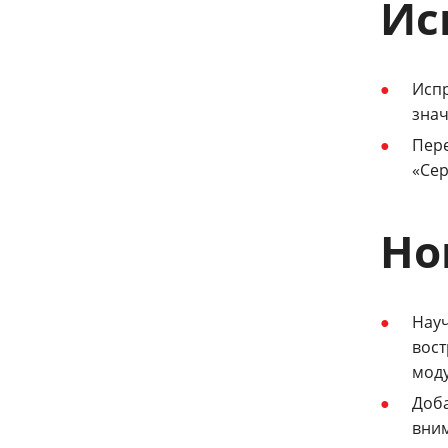
Ис
Испр
знач
Пере
«Сер
Но
Науч
вост
моду
Доба
вним