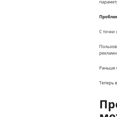
парамет
Пробле
С точки 
Пользова
рекламн
Раньше м
Теперь в
Пр
ме