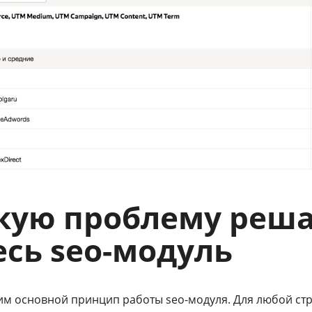
кую проблему реш
есь seo-модуль
м основной принцип работы seo-модуля. Для любой стр