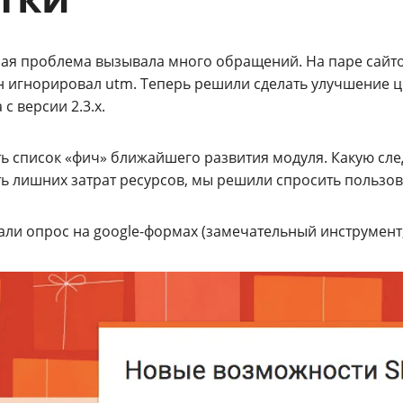
ая проблема вызывала много обращений. На паре сайто
н игнорировал utm. Теперь решили сделать улучшение 
 с версии 2.3.x.
сть список «фич» ближайшего развития модуля. Какую с
ть лишних затрат ресурсов, мы решили спросить пользов
али опрос на google-формах (замечательный инструмент,