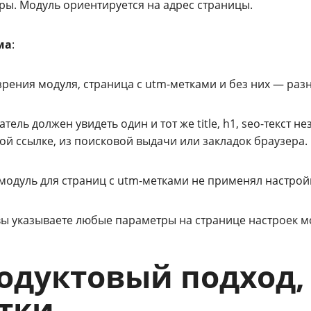
ры. Модуль ориентируется на адрес страницы.
ма
:
зрения модуля, страница с utm-метками и без них — разн
тель должен увидеть один и тот же title, h1, seo-текст н
ой ссылке, из поисковой выдачи или закладок браузера.
одуль для страниц с utm-метками не применял настройк
ы указываете любые параметры на странице настроек мод
одуктовый подход,
тки