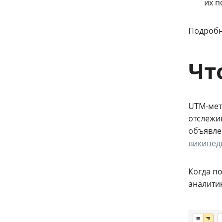
их п
Подробн
Чт
UTM-мет
отслежи
объявлен
википед
Когда п
аналитик