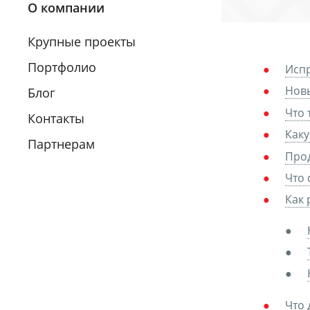
О компании
Крупные проекты
Портфолио
Исп
Нов
Блог
Что 
Контакты
Каку
Партнерам
Прод
Что 
Как 
Что 