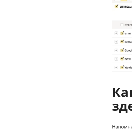
Ка
зд
Напомни