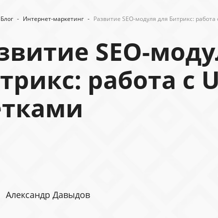
Блог
-
Интернет-маркетинг
-
Развитие SEO-модуля для Битрикс: работа
звитие SEO-моду
трикс: работа с 
етками
Александр Давыдов