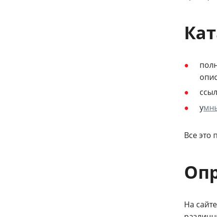
Кат
полн
опис
ссы
у
мн
Все это
Оп
На сайт
различн