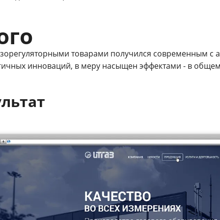
ого
газорегуляторными товарами получился современным с 
гичных инноваций, в меру насыщен эффектами - в обще
ультат