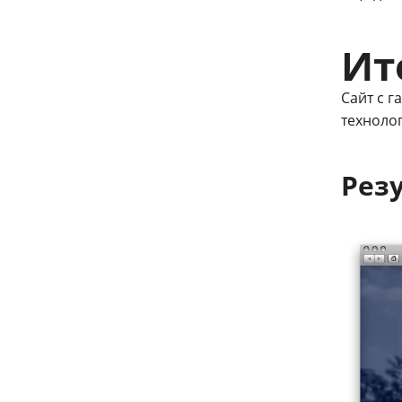
Ит
Сайт с 
техноло
Рез