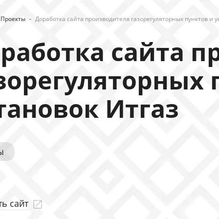
Проекты
-
Доработка сайта производителя газорегуляторных пунктов и у
работка сайта п
зорегуляторных 
тановок Итгаз
ы
ь сайт