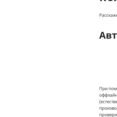
Расскаж
Авт
При пом
оффлайн
(естест
производ
провери