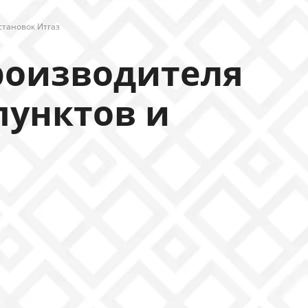
становок Итгаз
роизводителя
пунктов и