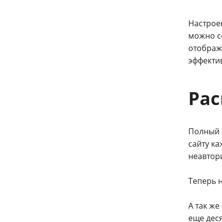
Настрое
можно с
отобража
эффекти
Рас
Полный 
сайту ка
неавтор
Теперь 
А так же
еще деся