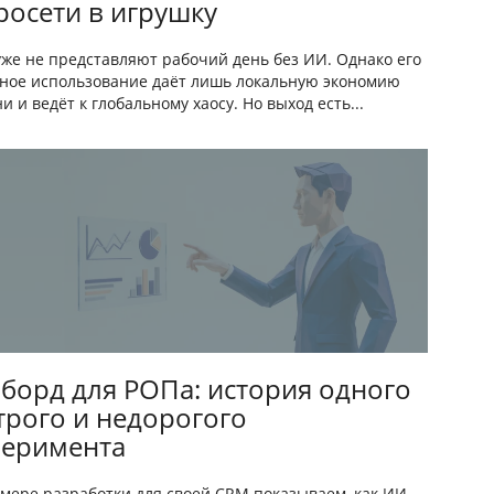
росети в игрушку
же не представляют рабочий день без ИИ. Однако его
ное использование даёт лишь локальную экономию
и и ведёт к глобальному хаосу. Но выход есть...
борд для РОПа: история одного
трого и недорогого
перимента
мере разработки для своей CRM показываем, как ИИ