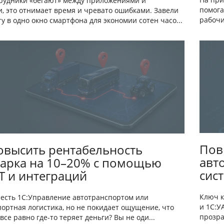
трудники «бегают» между приложениями и
помога
и, это отнимает время и чревато ошибками. Завели
рабочи
у в одно окно смартфона для экономии сотен часо...
Пов
овысить рентабельность
авт
арка на 10–20% с помощью
сис
Т и интеграций
Ключ к
е есть 1С:Управление автотранспортом или
и 1С:У
портная логистика, но не покидает ощущение, что
прозра
все равно где-то теряет деньги? Вы не оди...