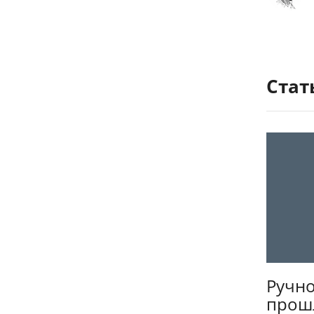
Стат
Ручно
прошл