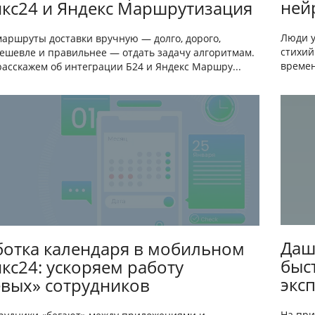
ней
кс24 и Яндекс Маршрутизация
Люди у
маршруты доставки вручную — долго, дорого,
стихий
Дешевле и правильнее — отдать задачу алгоритмам.
времен
расскажем об интеграции Б24 и Яндекс Маршру...
Даш
отка календаря в мобильном
быс
кс24: ускоряем работу
экс
вых» сотрудников
На при