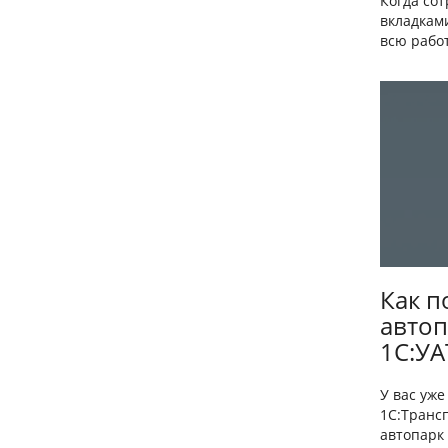
Когда со
вкладкам
всю работ
Как п
автоп
1С:УА
У вас уж
1С:Транс
автопарк 