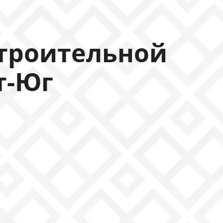
строительной
т-Юг