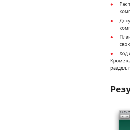
Расп
комп
Доку
комп
План
свою
Ход 
Кроме ка
раздел,
Рез