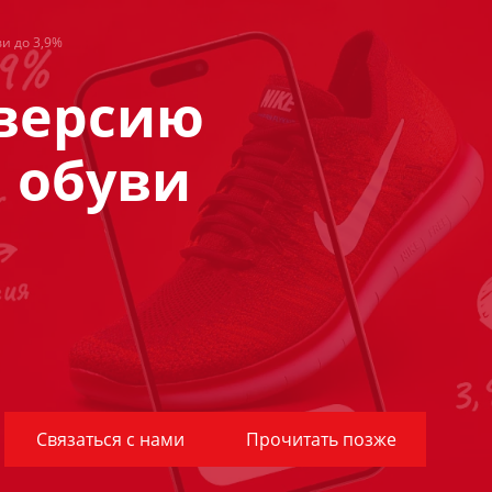
и до 3,9%
нверсию
 обуви
Связаться с нами
Прочитать позже