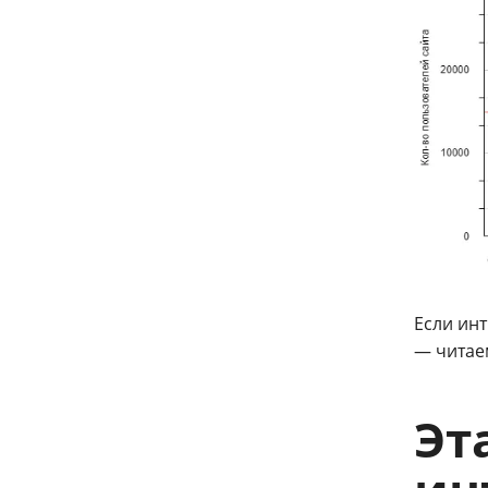
Если инт
— читае
Эт