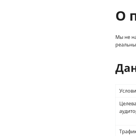
О 
Мы не на
реальны
Да
Услов
Целев
аудито
Трафик