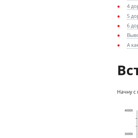
4 до
5 до
6 до
Выв
А ка
Вс
Начну с 