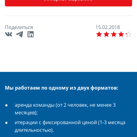
Поделиться
1
5
.
0
2
.
2
0
1
8
E
Мы работаем по одному из двух форматов:
аренда команды (от 2 человек, не менее 3
месяцев);
итерации с фиксированной ценой (1-3 месяца
длительностью).