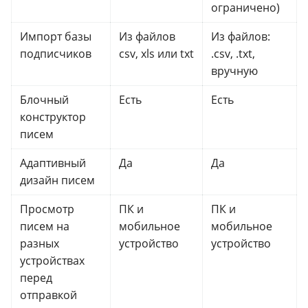
ограничено)
Импорт базы
Из файлов
Из файлов:
подписчиков
csv, xls или txt
.csv, .txt,
вручную
Блочный
Есть
Есть
конструктор
писем
Адаптивный
Да
Да
дизайн писем
Просмотр
ПК и
ПК и
писем на
мобильное
мобильное
разных
устройство
устройство
устройствах
перед
отправкой