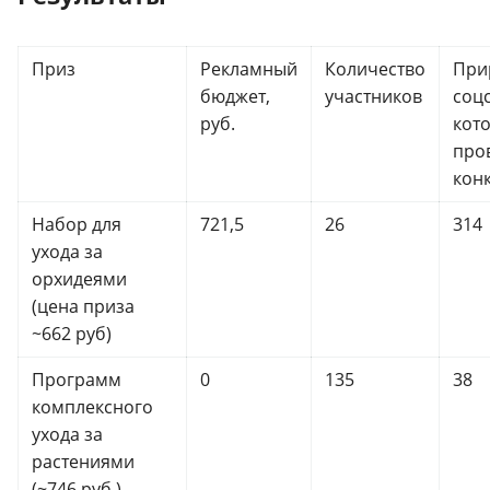
Приз
Рекламный
Количество
При
бюджет,
участников
соцс
руб.
кот
про
кон
Набор для
721,5
26
314
ухода за
орхидеями
(цена приза
~662 руб)
Программ
0
135
38
комплексного
ухода за
растениями
(~746 руб.)