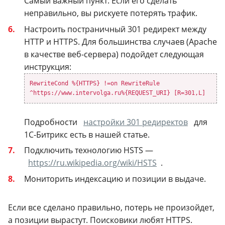
Самый важный пункт. Если его сделать
неправильно, вы рискуете потерять трафик.
Настроить постраничный 301 редирект между
HTTP и HTTPS. Для большинства случаев (Apache
в качестве веб-сервера) подойдет следующая
инструкция:
RewriteCond %{HTTPS} !=on
RewriteRule
^https://www.intervolga.ru%{REQUEST_URI} [R=301,L]
Подробности
настройки 301 редиректов
для
1С-Битрикс есть в нашей статье.
Подключить технологию HSTS —
https://ru.wikipedia.org/wiki/HSTS
.
Мониторить индексацию и позиции в выдаче.
Если все сделано правильно, потерь не произойдет,
а позиции вырастут. Поисковики любят HTTPS.