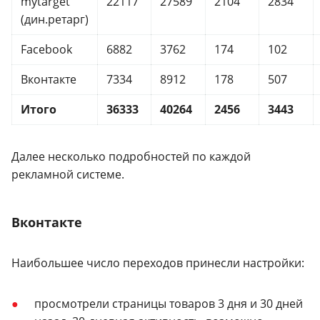
mytarget
22117
27589
2104
2834
(дин.ретарг)
Facebook
6882
3762
174
102
Вконтакте
7334
8912
178
507
Итого
36333
40264
2456
3443
Далее несколько подробностей по каждой
рекламной системе.
Вконтакте
Наибольшее число переходов принесли настройки:
просмотрели страницы товаров 3 дня и 30 дней