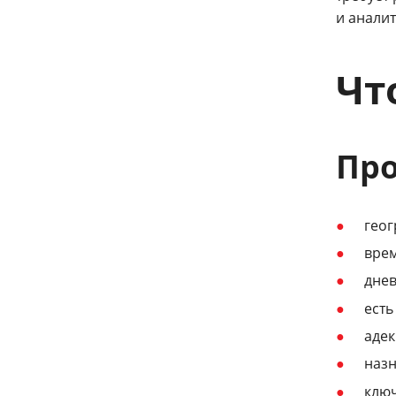
и аналит
Чт
Про
геог
врем
днев
есть
адек
назн
ключ