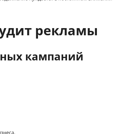
аудит рекламы
мных кампаний
знеса.