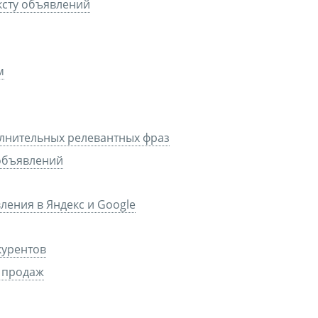
ксту объявлений
м
лнительных релевантных фраз
-объявлений
ления в Яндекс и Google
курентов
и продаж