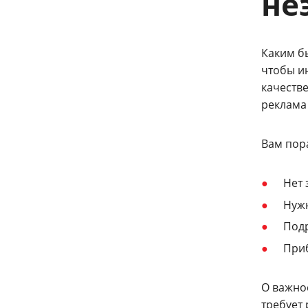
не
Каким бы
чтобы и
качеств
реклама 
Вам пор
Нет 
Нужн
Подр
Приб
О важно
требует