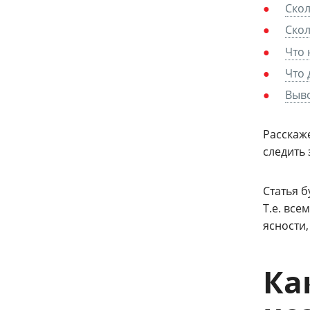
Скол
Скол
Что 
Что 
Выв
Расскаж
следить 
Статья 
Т.е. все
ясности
Ка