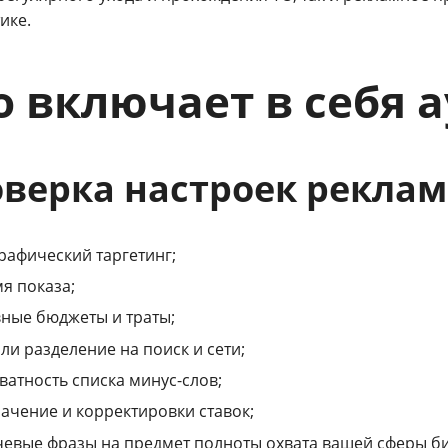
ике.
о включает в себя 
верка настроек рекла
рафический таргетинг;
я показа;
ные бюджеты и траты;
 ли разделение на поиск и сети;
ватность списка минус-слов;
ачение и корректировки ставок;
евые фразы на предмет полноты охвата вашей сферы би