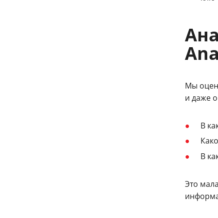
Ана
Ana
Мы оцен
и даже 
В ка
Како
В ка
Это мала
информа