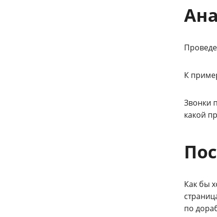
Ана
Проведен
К пример
Звонки 
какой пр
По
Как бы 
страниц
по дораб