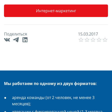
Интернет-маркетинг
Поделиться
1
5
.
0
3
.
2
0
1
7
E
Мы работаем по одному из двух форматов:
аренда команды (от 2 человек, не менее 3
месяцев);
итерации с фиксированной ценой (1-3 месяца