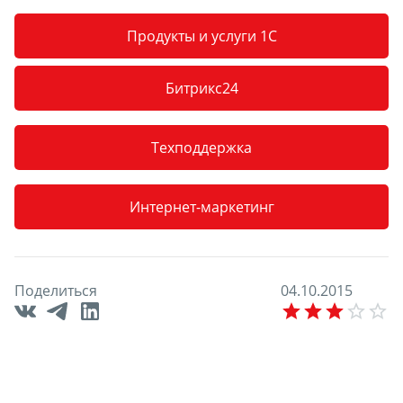
Продукты и услуги 1С
Битрикс24
Техподдержка
Интернет-маркетинг
Поделиться
0
4
.
1
0
.
2
0
1
5
E