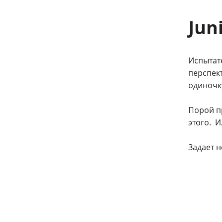
Jun
Испытат
перспект
одиночку
Порой п
этого. И
Задает н