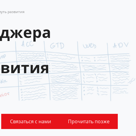
путь развития
еджера
звития
Связаться с нами
Прочитать позже