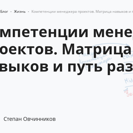
Блог
-
Жизнь
-
Компетенции менеджера проектов. Матрица навыков и 
мпетенции мен
оектов. Матрица
выков и путь ра
Степан Овчинников