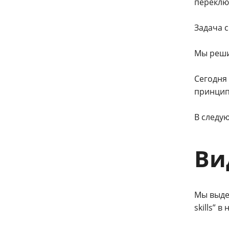
переклю
Задача 
Мы реши
Сегодня 
принцип
В следу
Ви
Мы выде
skills” 