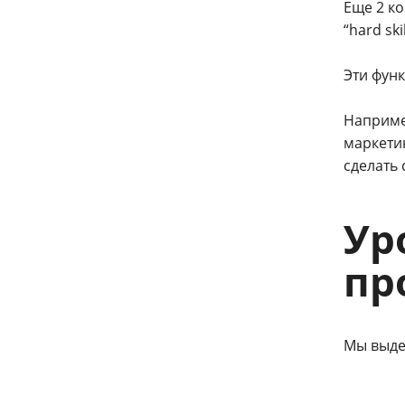
Еще 2 ко
“hard skil
Эти фун
Наприме
маркети
сделать 
Ур
пр
Мы выде