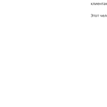
клиента
Этот че