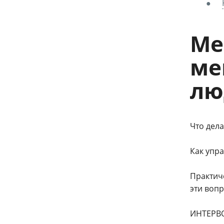
Ме
ме
лю
Что дела
Как упр
Практич
эти воп
ИНТЕРВОЛ