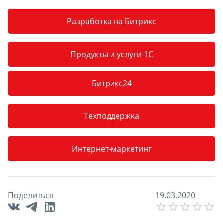
Разработка на Битрикс
Продукты и услуги 1С
Битрикс24
Техподдержка
Интернет-маркетинг
Поделиться
1
9
.
0
3
.
2
0
2
0
E