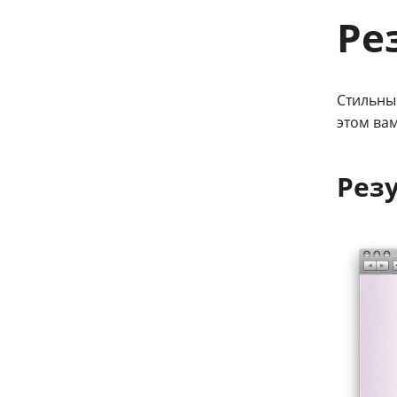
Ре
Стильны
этом ва
Рез