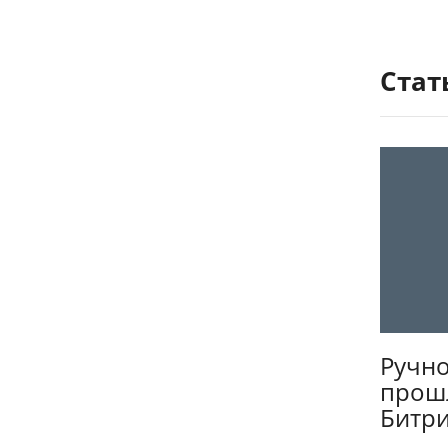
Стат
Ручно
прошл
Битри