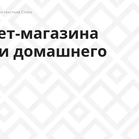
 текстиля Cititex
ет-магазина
 и домашнего