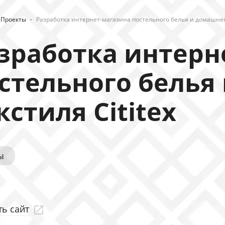
Проекты
-
Разработка интернет-магазина постельного белья и домашнего
зработка интерн
стельного белья
кстиля Cititex
ы
ь сайт