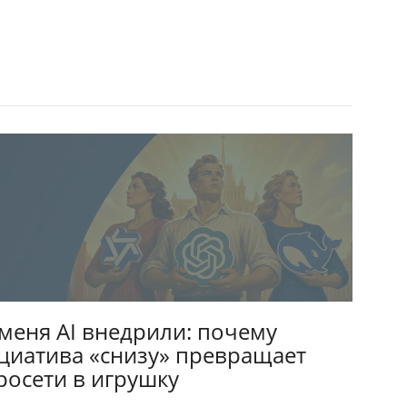
 меня AI внедрили: почему
циатива «снизу» превращает
росети в игрушку