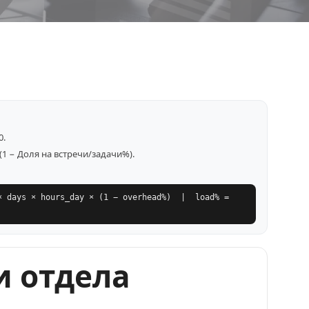
0.
(1 − Доля на встречи/задачи%).
× days × hours_day × (1 − overhead%) | load% =
и отдела