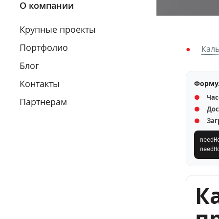
О компании
Крупные проекты
Портфолио
Каль
Блог
Контакты
Форму
Час
Партнерам
Дос
Заг
needH
needH
К
п