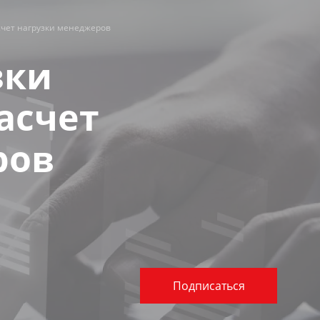
счет нагрузки менеджеров
зки
асчет
ров
Подписаться