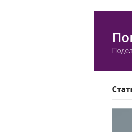
По
Подел
Стат