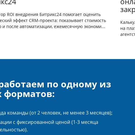
кс24
онла
зак
тор ROI внедрения Битрикс24 помогает оценить
еский эффект CRM-проекта: показывает стоимость
Кальку
о и после автоматизации, ежемесячную экономи...
на пла
агентс
работаем по одному из
х форматов:
да команды (от 2 человек, не менее 3 месяцев);
ации с фиксированной ценой (1-3 месяца
ельностью).