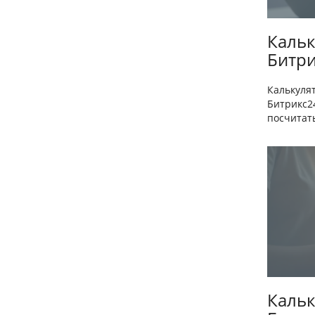
Кальк
Битри
Калькуля
Битрикс2
посчитать
Кальк