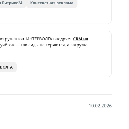
 Битрикс24
Контекстная реклама
 инструментов. ИНТЕРВОЛГА внедряет
CRM на
 учётом — так лиды не теряются, а загрузка
РВОЛГА
1
0
.
0
2
.
2
0
2
6