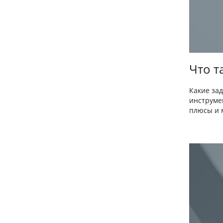
Что т
Какие за
инструме
плюсы и м