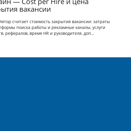
йн — Cost per Hire и цена
рытия вакансии
лятор считает стоимость закрытия вакансии: затраты
тформы поиска работы и рекламные каналы, услуги
тв, рефералов, время HR и руководителя, доп...