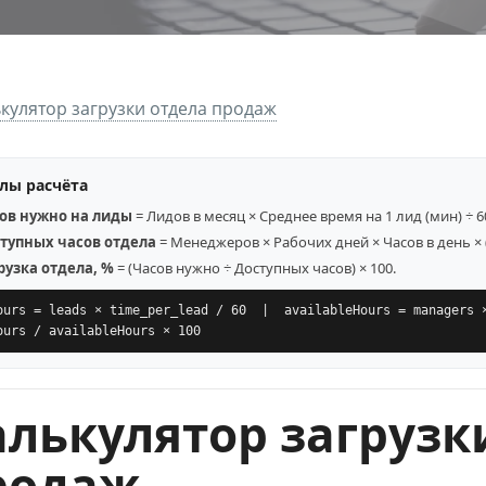
кулятор загрузки отдела продаж
лы расчёта
ов нужно на лиды
= Лидов в месяц × Среднее время на 1 лид (мин) ÷ 6
тупных часов отдела
= Менеджеров × Рабочих дней × Часов в день × 
рузка отдела, %
= (Часов нужно ÷ Доступных часов) × 100.
ours = leads × time_per_lead / 60 | availableHours = managers 
ours / availableHours × 100
алькулятор загрузк
родаж