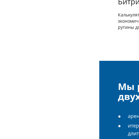
Битри
Калькуля
экономич
рутины д
Мы 
дву
арен
итер
длит