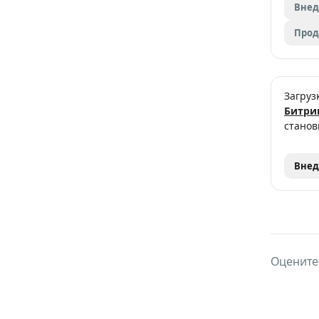
Внед
Про
Загруз
Битри
станов
Внед
Оцените