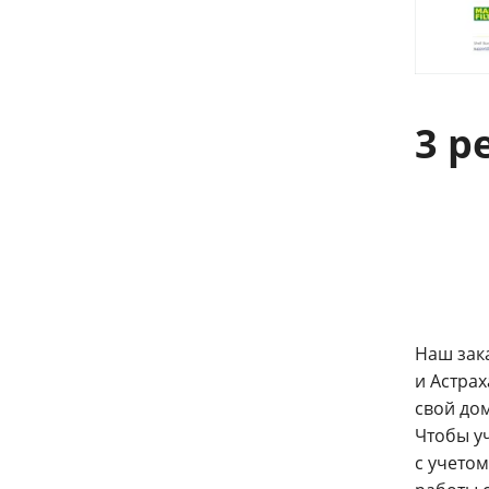
3 р
Наш зак
и Астрах
свой до
Чтобы уч
с учето