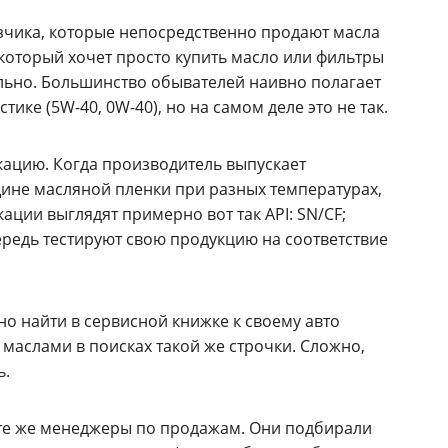
зчика, которые непосредственно продают масла
 который хочет просто купить масло или фильтры
ильно. Большинство обывателей наивно полагает
тике (
5W-40
,
0W-40
), но на самом деле это не так.
ацию. Когда производитель выпускает
ине масляной пленки при разных температурах,
ации выглядят примерно вот так API: SN/CF;
редь тестируют свою продукцию на соответствие
но найти в сервисной книжке к своему авто
 маслами в поисках такой же строчки. Сложно,
ь.
е те же менеджеры по продажам. Они подбирали