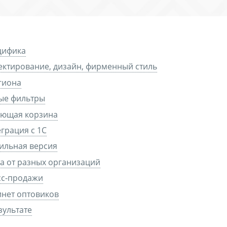
цифика
ктирование, дизайн, фирменный стиль
гиона
ые фильтры
ающая корзина
грация с 1С
ильная версия
а от разных организаций
сс-продажи
нет оптовиков
зультате