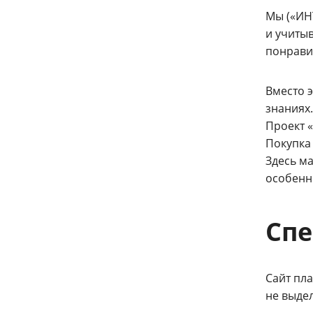
Мы («ИН
и учитыв
понравит
Вместо 
знаниях.
Проект «
Покупка
Здесь ма
особенно
Сп
Сайт пл
не выде