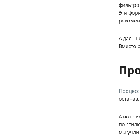
фильтро
Эти фор
рекомен
А дальш
Вместо р
Про
Процесс
останавл
А вот р
по стил
мы учли 