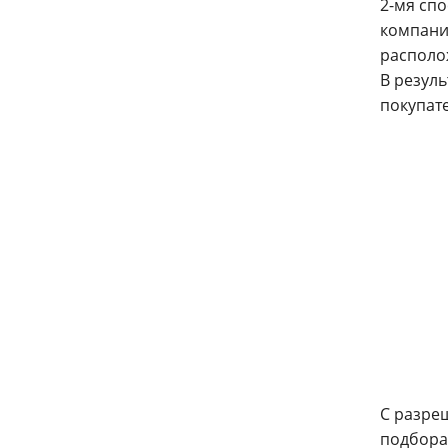
2-мя
спо
компани
располо
В резуль
покупат
C разре
подбора