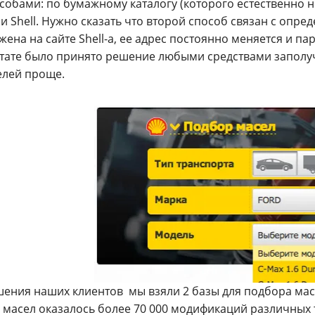
собами: по бумажному каталогу (которого естественно н
и Shell. Нужно сказать что второй способ связан с опр
жена на сайте
Shell-а
, ее адрес постоянно меняется и па
тате было принято решение любыми средствами заполучи
елей проще.
шения наших клиентов мы взяли 2 базы для подбора масе
 масел оказалось более 70 000 модификаций различных т