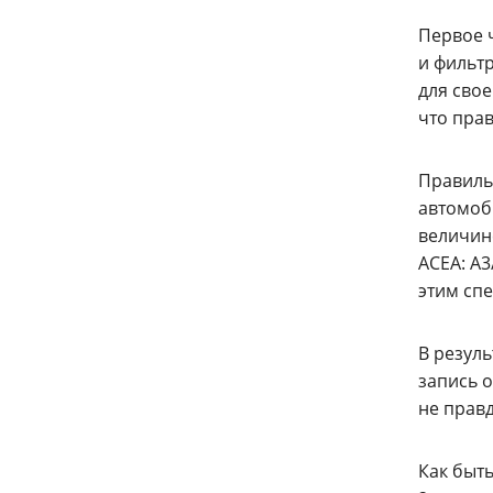
Первое 
и фильтр
для сво
что пра
Правиль
автомоб
величин
ACEA: A3
этим сп
В резуль
запись о
не правд
Как быт