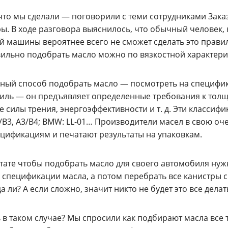
что мы сделали — поговорили с теми сотрудниками Зака
ы. В ходе разговора выяснилось, что обычный человек,
ей машины вероятнее всего не сможет сделать это прав
вильно подобрать масло можно по вязкостной характерис
ный способ подобрать масло — посмотреть на специфик
иль — он предъявляет определенные требования к толщ
е силы трения, энергоэффективности
и т. д.
Эти классифик
/B3, A3/B4; BMW:
LL-01
… Производители масел в свою оче
ецификациям и печатают результаты на упаковкам.
тате чтобы подобрать масло для своего автомобиля нуж
 спецификации масла, а потом перебрать все канистры с
а ли? А если сложно, значит никто не будет это все делат
ь в таком случае? Мы спросили как подбирают масла вс