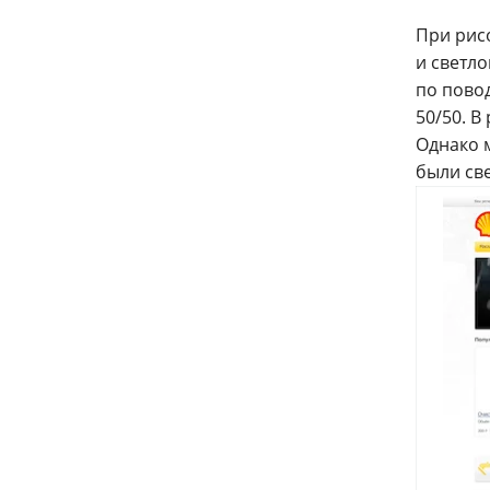
При рис
и светло
по пово
50/50. В
Однако 
были све