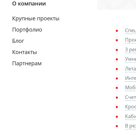
О компании
Крупные проекты
Портфолио
Спе
Прое
Блог
3 ре
Контакты
Умн
Партнерам
Лет
Инте
Моб
Счет
Кро
Каби
В ре