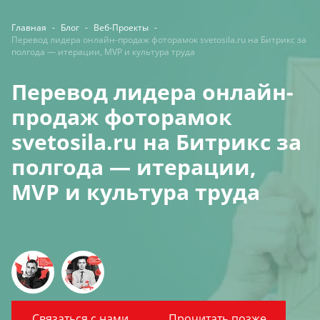
Главная
-
Блог
-
Веб-Проекты
-
Перевод лидера онлайн-продаж фоторамок svetosila.ru на Битрикс за
полгода — итерации, MVP и культура труда
Перевод лидера онлайн-
продаж фоторамок
svetosila.ru на Битрикс за
полгода — итерации,
MVP и культура труда
Связаться с нами
Прочитать позже