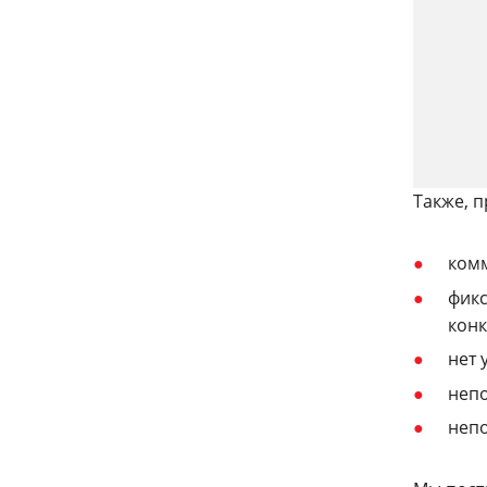
Также, 
комм
фикс
конк
нет 
непо
непо