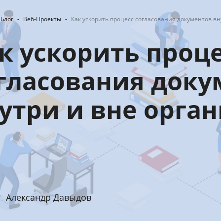
Блог
-
Веб-Проекты
-
Как ускорить процесс согласования документов в
к ускорить проц
гласования доку
утри и вне орга
Александр Давыдов