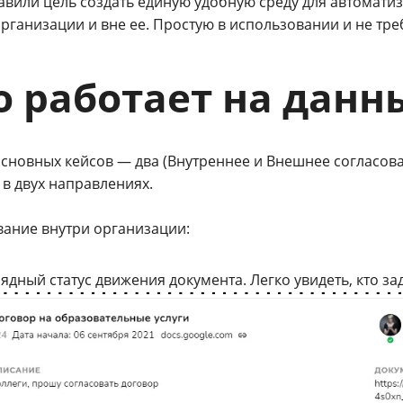
авили цель создать единую удобную среду для автомати
организации и вне ее. Простую в использовании и не т
о работает на дан
 основных кейсов — два (Внутреннее и Внешнее согласо
в двух направлениях.
вание внутри организации:
ядный статус движения документа. Легко увидеть, кто з