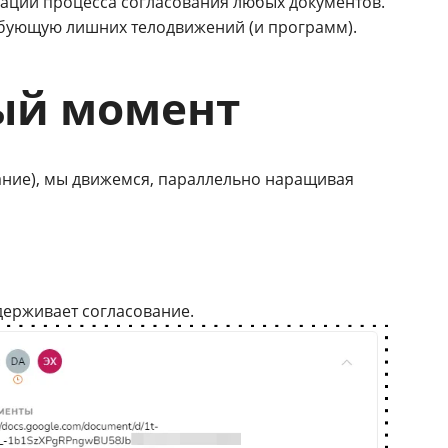
зации процесса согласования любых документов.
ребующую лишних телодвижений (и программ).
ный момент
вание), мы движемся, параллельно наращивая
адерживает согласование.