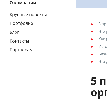
О компании
Крупные проекты
Портфолио
5 пр
Что 
Блог
Как 
Контакты
Исто
Партнерам
Бизн
Что 
5 
ор