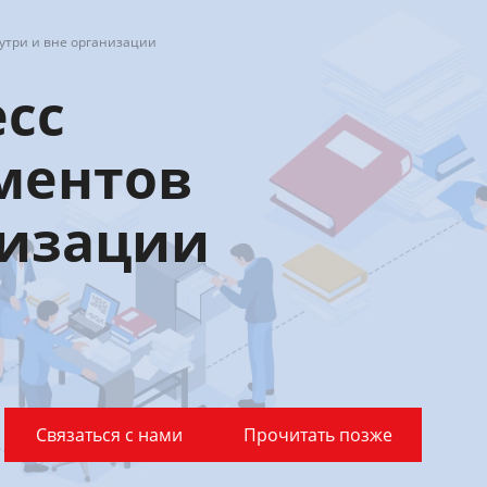
нутри и вне организации
есс
ментов
низации
Связаться с нами
Прочитать позже