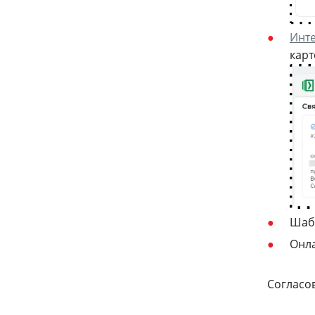
Инте
карт
Шаб
Онла
Согласо