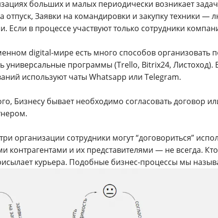
изациях больших и малых периодически возникает задач
а отпуск, Заявки на командировки и закупку техники —
. Если в процессе участвуют только сотрудники компани
менном digital-мире есть много способов организовать 
ть универсальные программы (Trello, Bitrix24, Листоход)
ваний используют чаты Whatsapp или Telegram.
ого, Бизнесу бывает необходимо согласовать договор ил
тнером.
утри организации сотрудники могут “договориться” испо
 контрагентами и их представителями — не всегда. Кто-т
присылает курьера. Подобные бизнес-процессы мы назы