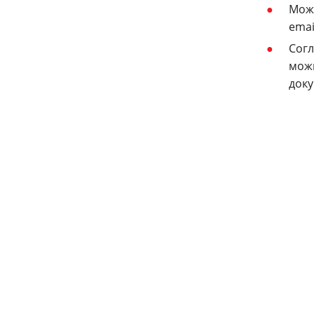
Можн
emai
Согл
можн
доку