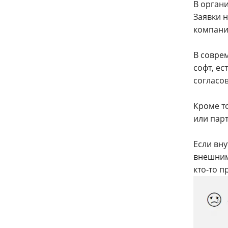
В орган
Заявки н
компании
В совре
софт, ес
согласо
Кроме т
или пар
Если вн
внешними
кто-то 